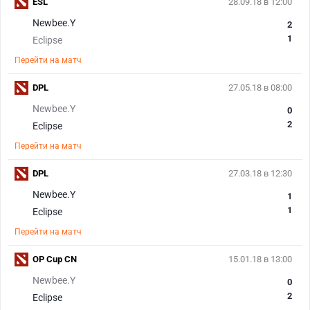
ESL
28.09.18 в 12:00
Newbee.Y
2
1
Eclipse
Перейти на матч
DPL
27.05.18 в 08:00
Newbee.Y
0
2
Eclipse
Перейти на матч
DPL
27.03.18 в 12:30
Newbee.Y
1
1
Eclipse
Перейти на матч
OP Cup CN
15.01.18 в 13:00
Newbee.Y
0
2
Eclipse