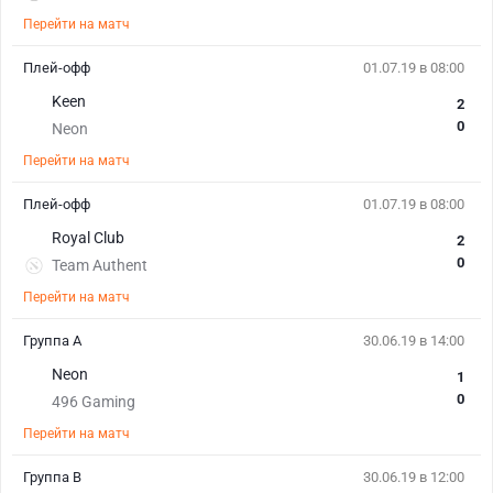
Перейти на матч
Плей-офф
01.07.19 в 08:00
Keen
2
0
Neon
Перейти на матч
Плей-офф
01.07.19 в 08:00
Royal Club
2
0
Team Authent
Перейти на матч
Группа А
30.06.19 в 14:00
Neon
1
0
496 Gaming
Перейти на матч
Группа B
30.06.19 в 12:00