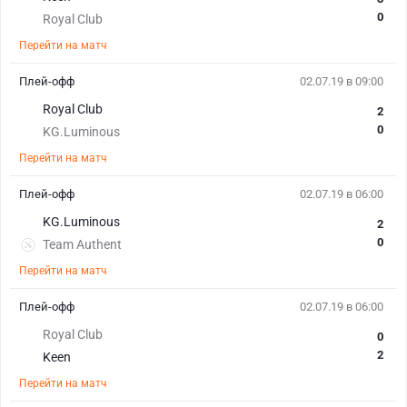
0
Royal Club
Перейти на матч
Плей-офф
02.07.19 в 09:00
Royal Club
2
0
KG.Luminous
Перейти на матч
Плей-офф
02.07.19 в 06:00
KG.Luminous
2
0
Team Authent
Перейти на матч
Плей-офф
02.07.19 в 06:00
Royal Club
0
2
Keen
Перейти на матч