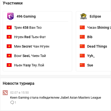
Участники
496 Gaming
Eclipse
Трин
458
Ван Тхо
Чжан
Shining
Нгуен
Red
Тьен Фат
Bib
Мин
Secret
Чан Нгуен
Dead Things
Вонг
SeeL
Чиен Тай
Yyh_
Ньен
Yasy
Тяу Лой
Sue
Новости турнира
02.07 в 15:50
Keen Gaming стала победителем Jiabet Asian Masters League
1