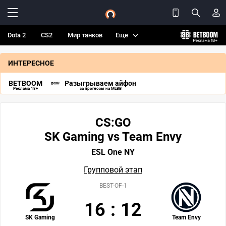
Dota 2
CS2
Мир танков
Еще
ИНТЕРЕСНОЕ
BETBOOM
Разыгрываем айфон
Реклама 18+
за прогнозы на MLBB
CS:GO
SK Gaming vs Team Envy
ESL One NY
Групповой этап
BEST-OF-1
16
:
12
SK Gaming
Team Envy