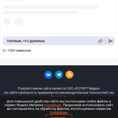
Напиши, что думаешь
0 / 1500 символов
Разработчиком сайта является ООО «ЕСПОРТ Медиа»
На сайте cybersport.ru применяются рекомендательные технологии
О нас
Документы
Для повышения удобства сайта мы используем cookie-файлы и
сервис Яндекс.Метрика
подробнее
. Продолжая использовать сайт,
© ООО «Киберспорт.ру» — Все права защищены
вы соглашаетесь на обработку файлов, используемых сервисом
подробнее
.
18+