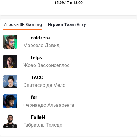
15.09.17 в 18:00
Игроки SK Gaming
Игроки Team Envy
coldzera
Марсело Давид
felps
Жоао Васконселлос
TACO
Эпитасио де Мело
fer
Фернандо Альваренга
FalleN
Габриэль Толедо