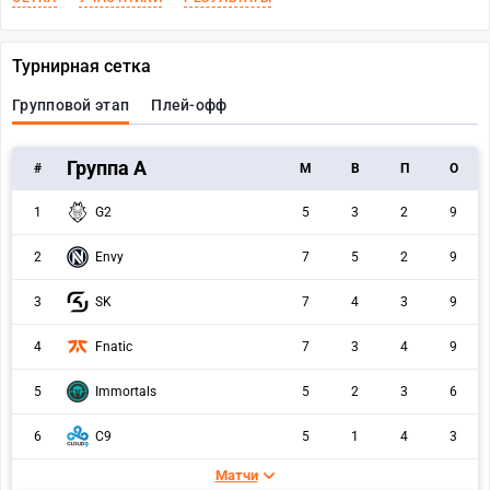
Турнирная сетка
Групповой этап
Плей-офф
Группа А
#
M
В
П
О
1
G2
5
3
2
9
2
Envy
7
5
2
9
3
SK
7
4
3
9
4
Fnatic
7
3
4
9
5
Immortals
5
2
3
6
6
C9
5
1
4
3
Матчи