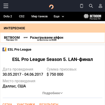
Dota 2
CS2
Мир танков
Еще
ИНТЕРЕСНОЕ
BETBOOM
Разыгрываем айфон
Реклама 18+
за прогнозы на MLBB
ESL Pro League
ESL Pro League Season 5. LAN-финал
Дата проведения
Сумма призовых
30.05.2017 - 04.06.2017
$ 750 000
Место проведения
Даллас, США
Подробнее
СЕТКА
УЧАСТНИКИ
РЕЗУЛЬТАТЫ