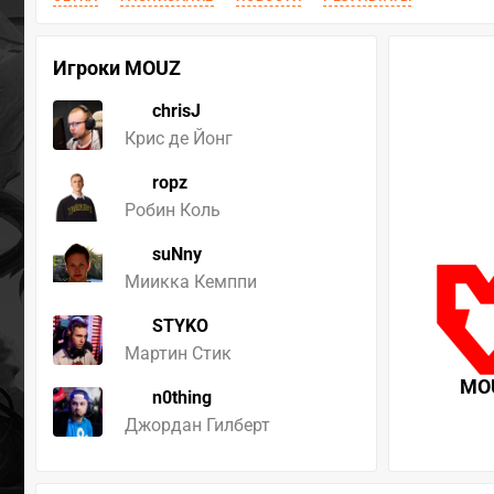
Игроки MOUZ
chrisJ
Крис де Йонг
ropz
Робин Коль
suNny
Миикка Кемппи
STYKO
Мартин Стик
MO
n0thing
Джордан Гилберт