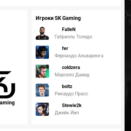
Игроки SK Gaming
FalleN
Габриэль Толедо
fer
Фернандо Альваренга
coldzera
Марсело Давид
boltz
Рикардо Прасс
Gaming
Stewie2k
Джейк Йип