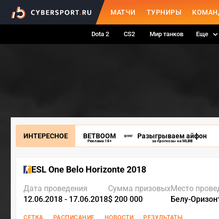
МАТЧИ
ТУРНИРЫ
КОМАН
Dota 2
CS2
Мир танков
Еще
ИНТЕРЕСНОЕ
BETBOOM
Разыгрываем айфон
Реклама 18+
за прогнозы на MLBB
ESL One Belo Horizonte 2018
Дата проведения
Сумма призовых
Место прове
12.06.2018 - 17.06.2018
$ 200 000
Белу-Оризон
СЕТКА
РАСПИСАНИЕ
НОВОСТИ
РЕЗУЛЬТАТЫ