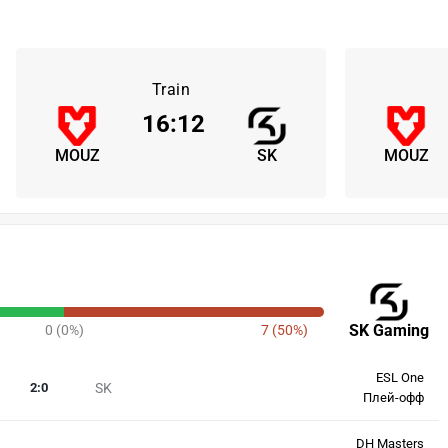
Train
16
:
12
MOUZ
SK
MOUZ
SK Gaming
0 (0%)
7 (50%)
ESL One
2
:
0
SK
Плей-офф
DH Masters