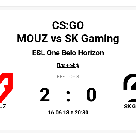
CS:GO
MOUZ vs SK Gaming
ESL One Belo Horizon
Плей-офф
BEST-OF-3
2
:
0
UZ
SK 
16.06.18 в 20:30