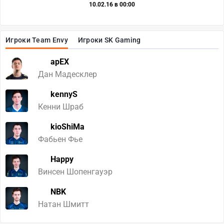
10.02.16 в 00:00
Игроки Team Envy
Игроки SK Gaming
apEX
Дан Мадесклер
kennyS
Кенни Шраб
kioShiMa
Фабьен Фье
Happy
Винсен Шопенгауэр
NBK
Натан Шмитт