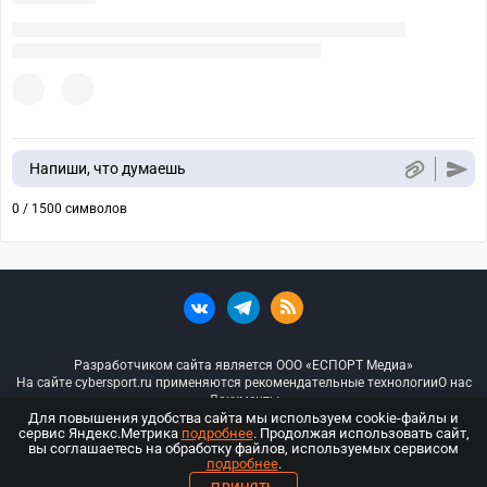
Напиши, что думаешь
0 / 1500 символов
Разработчиком сайта является ООО «ЕСПОРТ Медиа»
На сайте cybersport.ru применяются рекомендательные технологии
О нас
Документы
Для повышения удобства сайта мы используем cookie-файлы и
сервис Яндекс.Метрика
подробнее
. Продолжая использовать сайт,
© ООО «Киберспорт.ру» — Все права защищены
вы соглашаетесь на обработку файлов, используемых сервисом
подробнее
.
18+