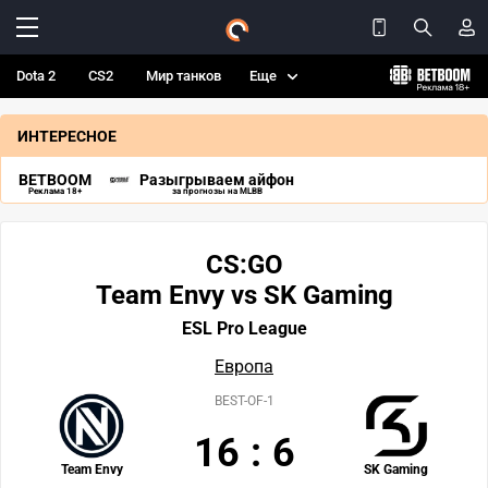
Dota 2
CS2
Мир танков
Еще
ИНТЕРЕСНОЕ
BETBOOM
Разыгрываем айфон
Реклама 18+
за прогнозы на MLBB
CS:GO
Team Envy vs SK Gaming
ESL Pro League
Европа
BEST-OF-1
16
:
6
Team Envy
SK Gaming