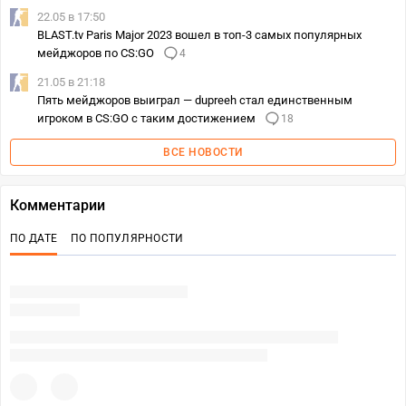
22.05 в 17:50
BLAST.tv Paris Major 2023 вошел в топ-3 самых популярных
мейджоров по CS:GO
4
21.05 в 21:18
Пять мейджоров выиграл — dupreeh стал единственным
игроком в CS:GO с таким достижением
18
ВСЕ НОВОСТИ
Комментарии
ПО ДАТЕ
ПО ПОПУЛЯРНОСТИ