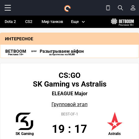
Dota 2
CS2
Мир танков
Еще
ИНТЕРЕСНОЕ
BETBOOM
Разыгрываем айфон
Реклама 18+
за прогнозы на MLBB
CS:GO
SK Gaming vs Astralis
ELEAGUE Major
Групповой этап
BEST-OF-1
19
:
17
SK Gaming
Astralis