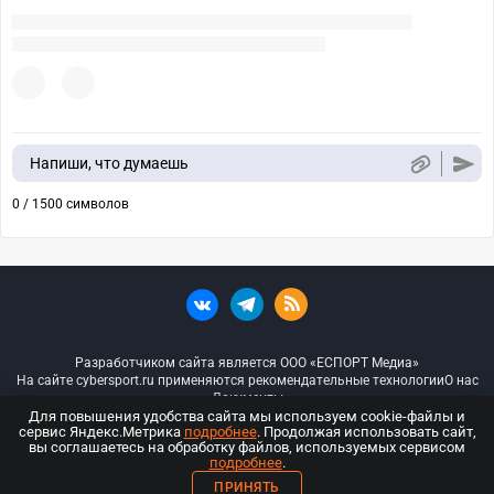
Напиши, что думаешь
0 / 1500 символов
Разработчиком сайта является ООО «ЕСПОРТ Медиа»
На сайте cybersport.ru применяются рекомендательные технологии
О нас
Документы
Для повышения удобства сайта мы используем cookie-файлы и
сервис Яндекс.Метрика
подробнее
. Продолжая использовать сайт,
© ООО «Киберспорт.ру» — Все права защищены
вы соглашаетесь на обработку файлов, используемых сервисом
подробнее
.
18+
ПРИНЯТЬ