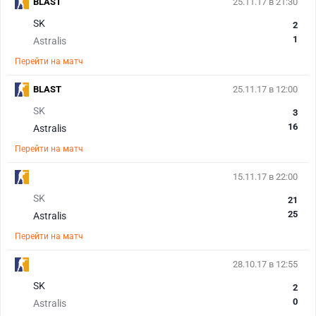
BLAST
25.11.17 в 21:30
SK
2
1
Astralis
Перейти на матч
BLAST
25.11.17 в 12:00
SK
3
16
Astralis
Перейти на матч
15.11.17 в 22:00
SK
21
25
Astralis
Перейти на матч
28.10.17 в 12:55
SK
2
0
Astralis