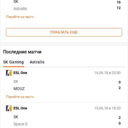
SK
16
12
Astralis
Перейти на матч
ПОКАЗАТЬ ЕЩЕ
Последние матчи
SK Gaming
Astralis
ESL One
16.06.18 в 20:30
SK
0
2
MOUZ
Перейти на матч
ESL One
15.06.18 в 18:20
SK
2
0
Space S