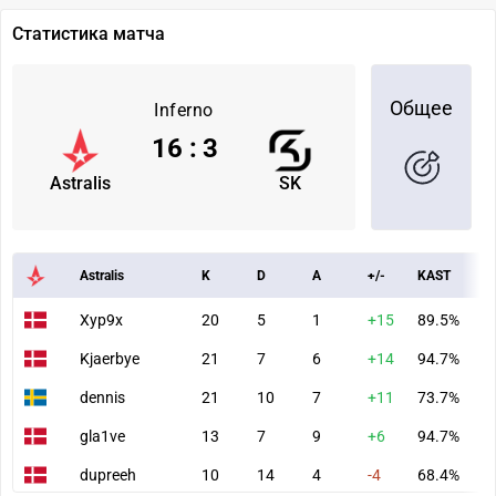
Статистика матча
Общее
Inferno
16
:
3
Astralis
SK
Astralis
K
D
A
+/-
KAST
A
Xyp9x
20
5
1
+15
89.5%
9
Kjaerbye
21
7
6
+14
94.7%
1
dennis
21
10
7
+11
73.7%
1
gla1ve
13
7
9
+6
94.7%
7
dupreeh
10
14
4
-4
68.4%
5