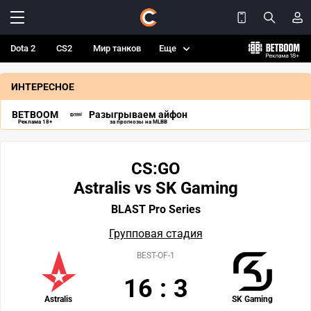
Dota 2
CS2
Мир танков
Еще
ИНТЕРЕСНОЕ
BETBOOM
Разыгрываем айфон
Реклама 18+
за прогнозы на MLBB
CS:GO
Astralis vs SK Gaming
BLAST Pro Series
Групповая стадия
BEST-OF-1
16
:
3
Astralis
SK Gaming