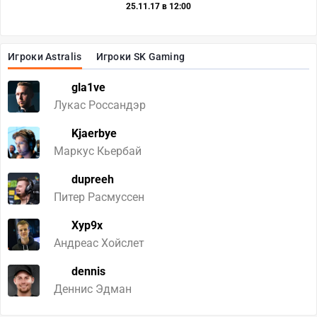
25.11.17 в 12:00
Игроки Astralis
Игроки SK Gaming
gla1ve
Лукас Россандэр
Kjaerbye
Маркус Кьербай
dupreeh
Питер Расмуссен
Xyp9x
Андреас Хойслет
dennis
Деннис Эдман