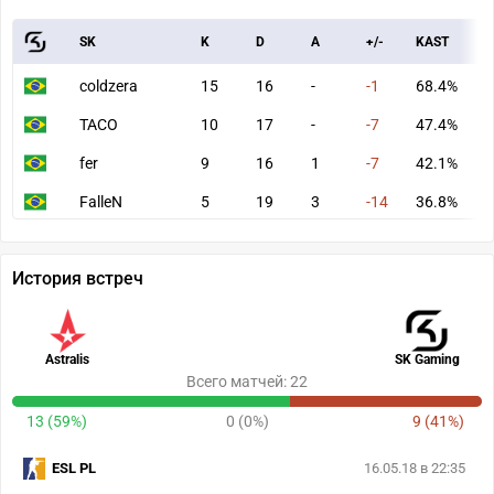
SK
K
D
A
+/-
KAST
A
coldzera
15
16
-
-1
68.4%
9
TACO
10
17
-
-7
47.4%
6
fer
9
16
1
-7
42.1%
6
FalleN
5
19
3
-14
36.8%
3
История встреч
Astralis
SK Gaming
Всего матчей: 22
13 (59%)
0 (0%)
9 (41%)
ESL PL
16.05.18 в 22:35