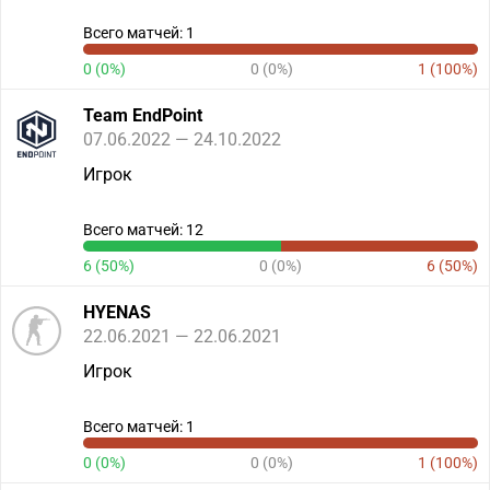
Всего матчей: 1
0 (0%)
0 (0%)
1 (100%)
Team EndPoint
07.06.2022 — 24.10.2022
Игрок
Всего матчей: 12
6 (50%)
0 (0%)
6 (50%)
HYENAS
22.06.2021 — 22.06.2021
Игрок
Всего матчей: 1
0 (0%)
0 (0%)
1 (100%)