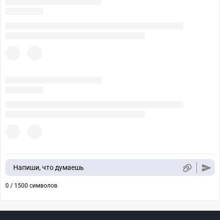
Напиши, что думаешь
0 / 1500 символов