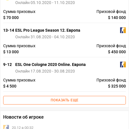
Онлайн 05.10.2020 - 11.10.2020
Сумма призовых
Призовой фонд
$ 70 000
$ 140 000
13-14
ESL Pro League Season 12. Европа
Онлайн 31.08.2020 - 04.10.2020
Сумма призовых
Призовой фонд
$ 13 000
$ 450 000
9-12
ESL One Cologne 2020 Online. Европа
Онлайн 17.08.2020 - 30.08.2020
Сумма призовых
Призовой фонд
$ 4 500
$ 325 000
ПОКАЗАТЬ ЕЩЕ
Новости об игроке
20.12 в 00:32