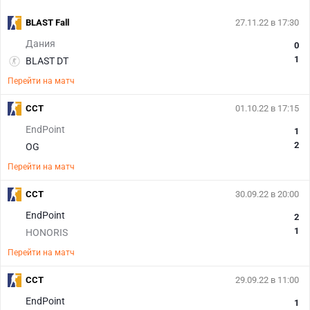
BLAST Fall
27.11.22 в 17:30
Дания
0
1
BLAST DT
Перейти на матч
CCT
01.10.22 в 17:15
EndPoint
1
2
OG
Перейти на матч
CCT
30.09.22 в 20:00
EndPoint
2
1
HONORIS
Перейти на матч
CCT
29.09.22 в 11:00
EndPoint
1