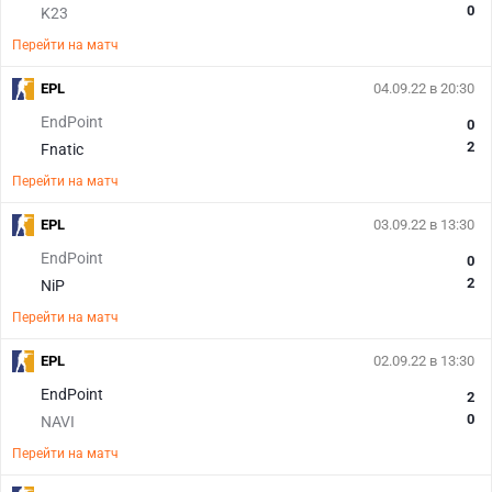
0
K23
Перейти на матч
EPL
04.09.22 в 20:30
EndPoint
0
2
Fnatic
Перейти на матч
EPL
03.09.22 в 13:30
EndPoint
0
2
NiP
Перейти на матч
EPL
02.09.22 в 13:30
EndPoint
2
0
NAVI
Перейти на матч