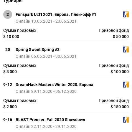
Турниры
2
Funspark ULTI 2021. Европа. Плей-офф #1
Онлайн 13.06.2021 - 20.06.2021
Сумма призовых
Призовой фонд
$ 10 000
$ 50 000
20
Spring Sweet Spring #3
Онлайн 06.06.2021 - 30.06.2021
Сумма призовых
Призовой фонд
$ 3 000
$ 100 000
9-12
DreamHack Masters Winter 2020. Европа
Онлайн 29.11.2020 - 06.12.2020
Сумма призовых
Призовой фонд
$ 2 500
$ 150 000
9-16
BLAST Premier: Fall 2020 Showdown
Онлайн 22.11.2020 - 29.11.2020