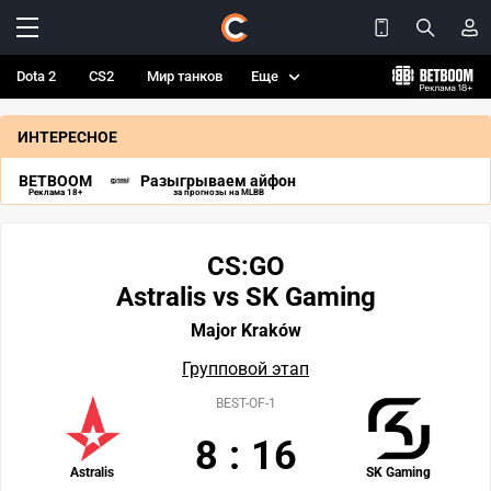
Dota 2
CS2
Мир танков
Еще
ИНТЕРЕСНОЕ
BETBOOM
Разыгрываем айфон
Реклама 18+
за прогнозы на MLBB
CS:GO
Astralis vs SK Gaming
Major Kraków
Групповой этап
BEST-OF-1
8
:
16
Astralis
SK Gaming