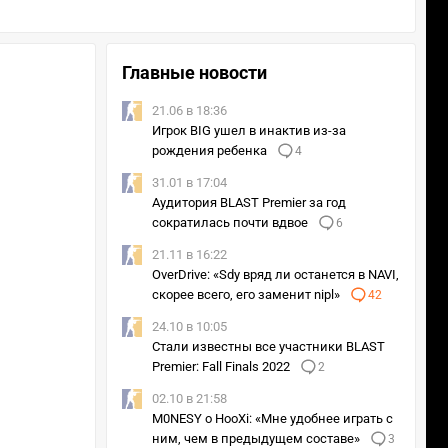
Главные новости
21.06 в 18:36
Игрок BIG ушел в инактив из-за
рождения ребенка
4
31.01 в 17:04
Аудитория BLAST Premier за год
сократилась почти вдвое
6
21.11 в 16:22
OverDrive: «Sdy вряд ли останется в NAVI,
скорее всего, его заменит nipl»
42
24.10 в 10:05
Стали известны все участники BLAST
Premier: Fall Finals 2022
2
02.10 в 21:58
M0NESY о HooXi: «Мне удобнее играть с
ним, чем в предыдущем составе»
3