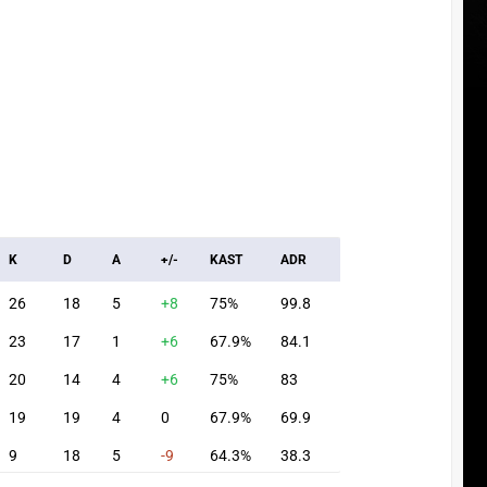
K
D
A
+/-
KAST
ADR
26
18
5
+8
75%
99.8
23
17
1
+6
67.9%
84.1
20
14
4
+6
75%
83
19
19
4
0
67.9%
69.9
9
18
5
-9
64.3%
38.3