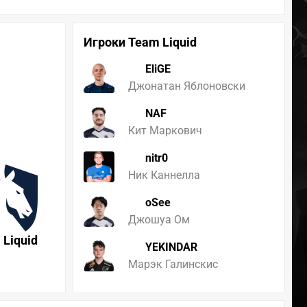
Игроки Team Liquid
EliGE
Джонатан Яблоновски
NAF
Кит Маркович
nitr0
Ник Каннелла
oSee
Джошуа Ом
 Liquid
YEKINDAR
Марэк Галинскис