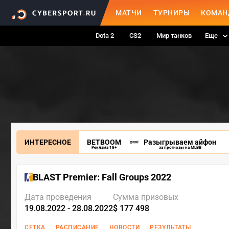
МАТЧИ
ТУРНИРЫ
КОМАН
Dota 2
CS2
Мир танков
Еще
ИНТЕРЕСНОЕ
BETBOOM
Разыгрываем айфон
Реклама 18+
за прогнозы на MLBB
BLAST Premier: Fall Groups 2022
Дата проведения
Сумма призовых
19.08.2022 - 28.08.2022
$ 177 498
СЕТКА
РАСПИСАНИЕ
НОВОСТИ
РЕЗУЛЬТАТЫ