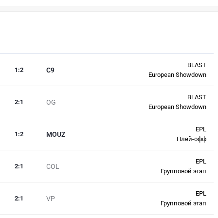
BLAST
1
:
2
C9
European Showdown
BLAST
2
:
1
OG
European Showdown
EPL
1
:
2
MOUZ
Плей-офф
EPL
2
:
1
COL
Групповой этап
EPL
2
:
1
VP
Групповой этап