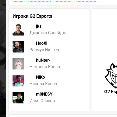
Игроки G2 Esports
jks
Джастин Сэвэйдж
HooXi
Расмус Нилсен
huNter-
Неманья Ковач
NiKo
Никола Ковач
G2 Es
m0NESY
Илья Осипов