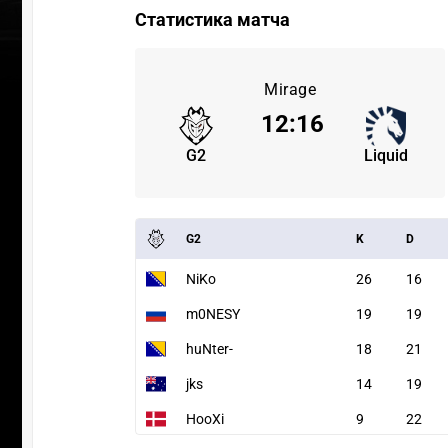
Статистика матча
Mirage
12
:
16
G2
Liquid
G2
K
D
NiKo
26
16
m0NESY
19
19
huNter-
18
21
jks
14
19
HooXi
9
22