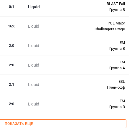
BLAST Fall
0
:
1
Liquid
Группа B
PGL Major
16
:
6
Liquid
Challengers Stage
IEM
2
:
0
Liquid
Группа B
IEM
2
:
0
Liquid
Группа A
ESL
2
:
1
Liquid
Плей-офф
IEM
2
:
0
Liquid
Группа B
ПОКАЗАТЬ ЕЩЕ