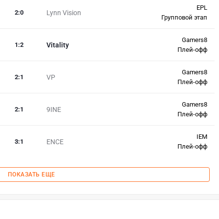
EPL
2
:
0
Lynn Vision
Групповой этап
Gamers8
1
:
2
Vitality
Плей-офф
Gamers8
2
:
1
VP
Плей-офф
Gamers8
2
:
1
9INE
Плей-офф
IEM
3
:
1
ENCE
Плей-офф
ПОКАЗАТЬ ЕЩЕ