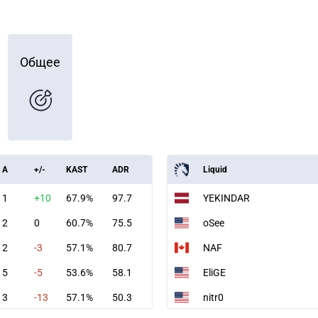
Общее
A
+/-
KAST
ADR
Liquid
1
+10
67.9%
97.7
YEKINDAR
2
0
60.7%
75.5
oSee
2
-3
57.1%
80.7
NAF
5
-5
53.6%
58.1
EliGE
3
-13
57.1%
50.3
nitr0