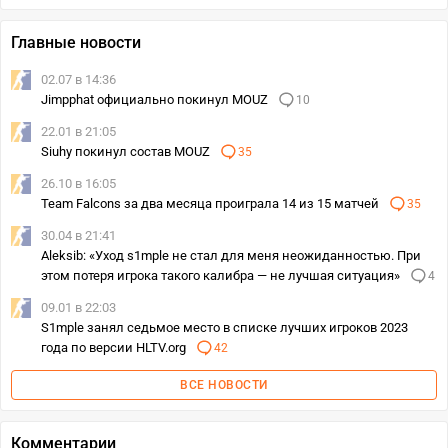
Главные новости
02.07 в 14:36
Jimpphat официально покинул MOUZ
10
22.01 в 21:05
Siuhy покинул состав MOUZ
35
26.10 в 16:05
Team Falcons за два месяца проиграла 14 из 15 матчей
35
30.04 в 21:41
Aleksib: «Уход s1mple не стал для меня неожиданностью. При
этом потеря игрока такого калибра — не лучшая ситуация»
4
09.01 в 22:03
S1mple занял седьмое место в списке лучших игроков 2023
года по версии HLTV.org
42
ВСЕ НОВОСТИ
Комментарии