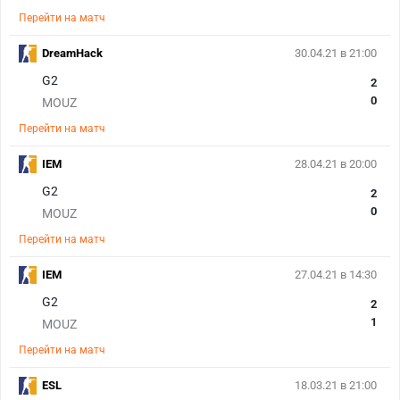
Перейти на матч
DreamHack
30.04.21 в 21:00
G2
2
0
MOUZ
Перейти на матч
IEM
28.04.21 в 20:00
G2
2
0
MOUZ
Перейти на матч
IEM
27.04.21 в 14:30
G2
2
1
MOUZ
Перейти на матч
ESL
18.03.21 в 21:00