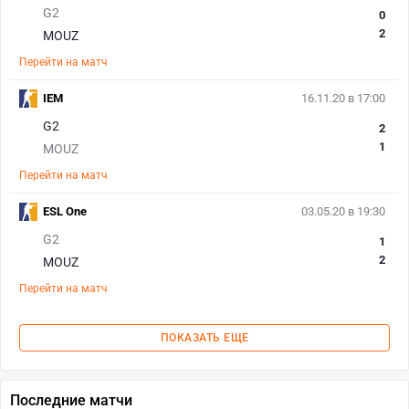
G2
0
2
MOUZ
Перейти на матч
IEM
16.11.20 в 17:00
G2
2
1
MOUZ
Перейти на матч
ESL One
03.05.20 в 19:30
G2
1
2
MOUZ
Перейти на матч
ПОКАЗАТЬ ЕЩЕ
Последние матчи