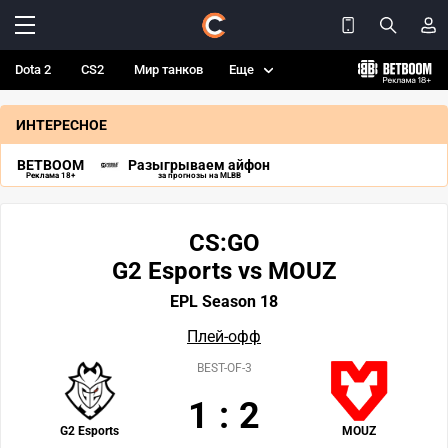
Dota 2
CS2
Мир танков
Еще
ИНТЕРЕСНОЕ
BETBOOM
Разыгрываем айфон
Реклама 18+
за прогнозы на MLBB
CS:GO
G2 Esports vs MOUZ
EPL Season 18
Плей-офф
BEST-OF-3
1
:
2
G2 Esports
MOUZ