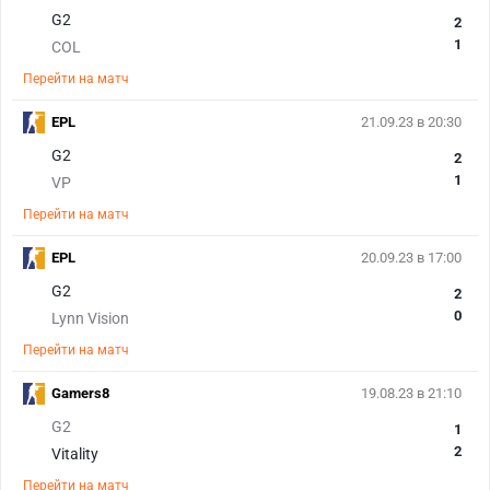
G2
2
1
COL
Перейти на матч
EPL
21.09.23 в 20:30
G2
2
1
VP
Перейти на матч
EPL
20.09.23 в 17:00
G2
2
0
Lynn Vision
Перейти на матч
Gamers8
19.08.23 в 21:10
G2
1
2
Vitality
Перейти на матч