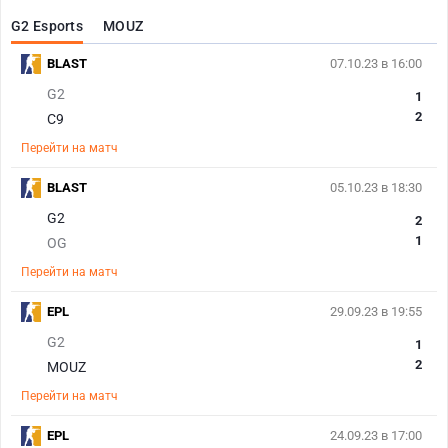
G2 Esports
MOUZ
BLAST
07.10.23 в 16:00
G2
1
2
C9
Перейти на матч
BLAST
05.10.23 в 18:30
G2
2
1
OG
Перейти на матч
EPL
29.09.23 в 19:55
G2
1
2
MOUZ
Перейти на матч
EPL
24.09.23 в 17:00