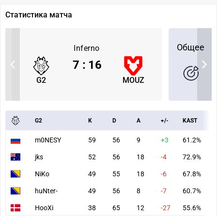
Статистика матча
Общее
Inferno
7
:
16
G2
MOUZ
G2
K
D
A
+/-
KAST
A
m0NESY
59
56
9
+3
61.2%
6
jks
52
56
18
-4
72.9%
7
NiKo
49
55
18
-6
67.8%
7
huNter-
49
56
8
-7
60.7%
6
HooXi
38
65
12
-27
55.6%
4