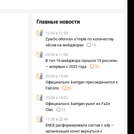
Главные новости
12.06 в 12:53
ZywOo обогнал s1mple по количеству
эйсов на мейджорах
15
09.06 в 11:08
В топ-16 мейджора прошли 15 россиян
— впервые с 2022 года
32
20.04 в 18:48
Официально: karrigan присоединился к
Falcons
53
20.04 в 18:01
Официально: karrigan ушел из FaZe
Clan
12
11.03 в 22:44
ENCE расформировала состав с sdy —
организация хочет вернуться к