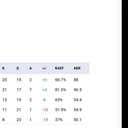
K
D
A
+/-
KAST
ADR
25
19
2
+6
66.7%
88
21
17
7
+4
81.5%
96.5
13
19
2
-6
63%
54.4
11
21
1
-10
51.9%
54.9
8
23
1
-15
37%
50.1