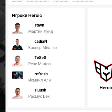
Игроки Heroic
stavn
Мартин Лунд
cadiaN
Каспер Мёллер
TeSeS
Рене Мадсен
refrezh
Исмаил Али
Heroi
sjuush
Расмус Бек