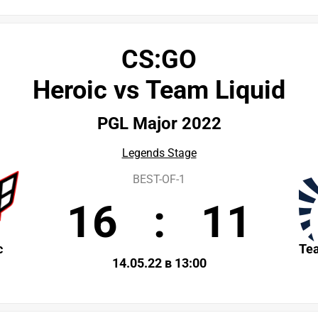
CS:GO
Heroic vs Team Liquid
PGL Major 2022
Legends Stage
BEST-OF-1
16
:
11
c
Te
14.05.22 в 13:00