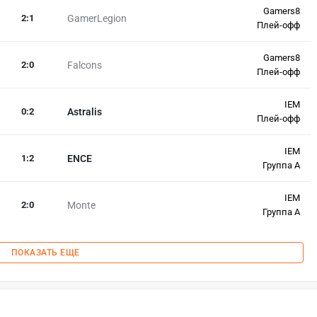
Gamers8
2
:
1
GamerLegion
Плей-офф
Gamers8
2
:
0
Falcons
Плей-офф
IEM
0
:
2
Astralis
Плей-офф
IEM
1
:
2
ENCE
Группа A
IEM
2
:
0
Monte
Группа A
ПОКАЗАТЬ ЕЩЕ