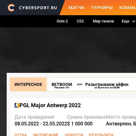
МАТЧИ
ТУРНИРЫ
КОМАН
Dota 2
CS2
Мир танков
Еще
ИНТЕРЕСНОЕ
BETBOOM
Разыгрываем айфон
Реклама 18+
за прогнозы на MLBB
PGL Major Antwerp 2022
Дата проведения
Сумма призовых
Место прове
08.05.2022 - 22.05.2022
$ 1 000 000
Антверпен, 
СЕТКА
РАСПИСАНИЕ
НОВОСТИ
РЕЗУЛЬТАТЫ