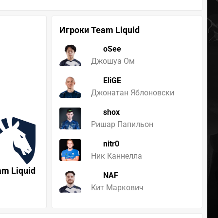
Игроки Team Liquid
oSee
Джошуа Ом
EliGE
Джонатан Яблоновски
shox
Ришар Папильон
nitr0
Ник Каннелла
am Liquid
NAF
Кит Маркович