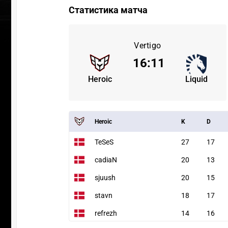
Статистика матча
Vertigo
16
:
11
Heroic
Liquid
Heroic
K
D
TeSeS
27
17
cadiaN
20
13
sjuush
20
15
stavn
18
17
refrezh
14
16