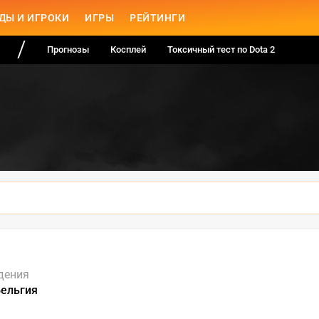
ДЫ И ИГРОКИ
ИГРЫ
РЕЙТИНГИ
Прогнозы
Косплей
Токсичный тест по Dota 2
дения
Бельгия