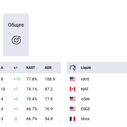
Общее
A
+/-
KAST
ADR
Liquid
8
+10
77.8%
108.9
nitr0
10
+7
74.1%
87.2
NAF
4
+5
70.4%
77.9
oSee
4
+1
66.7%
76.9
EliGE
3
-2
66.7%
54.8
shox