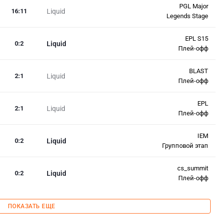
PGL Major
16
:
11
Liquid
Legends Stage
EPL S15
0
:
2
Liquid
Плей-офф
BLAST
2
:
1
Liquid
Плей-офф
EPL
2
:
1
Liquid
Плей-офф
IEM
0
:
2
Liquid
Групповой этап
cs_summit
0
:
2
Liquid
Плей-офф
ПОКАЗАТЬ ЕЩЕ