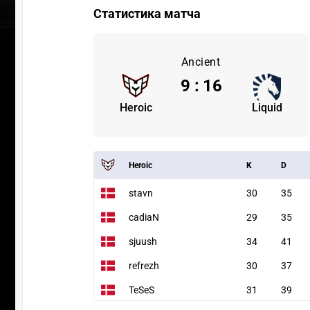
Статистика матча
Ancient
9
:
16
Heroic
Liquid
Heroic
K
D
stavn
30
35
cadiaN
29
35
sjuush
34
41
refrezh
30
37
TeSeS
31
39