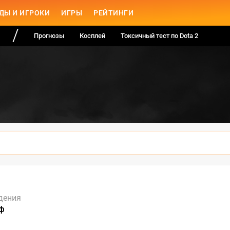
ДЫ И ИГРОКИ
ИГРЫ
РЕЙТИНГИ
Прогнозы
Косплей
Токсичный тест по Dota 2
дения
ф