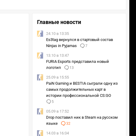
Главные новости
24.10 в 13:35
Es3tag вернулся в стартовый состав
Ninjas in Pyjamas
7
13.10 в 13:47
FURIA Esports представила новый
логотип
13
25.09 в 15:55
PaiN Gaming и BESTIA сыграли одну из
самых продолжительных карт в
истории профессиональной CS:GO
5
05.09 в 17:52
Drop поставил ник в Steam на русском
языке
32
14.03 в 16:04