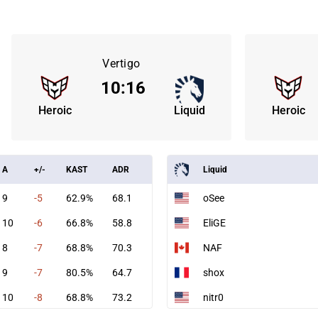
Vertigo
10
:
16
Heroic
Liquid
Heroic
A
+/-
KAST
ADR
Liquid
9
-5
62.9%
68.1
oSee
10
-6
66.8%
58.8
EliGE
8
-7
68.8%
70.3
NAF
9
-7
80.5%
64.7
shox
10
-8
68.8%
73.2
nitr0