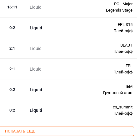
PGL Major
16
:
11
Liquid
Legends Stage
EPL S15
0
:
2
Liquid
Плей-офф
BLAST
2
:
1
Liquid
Плей-офф
EPL
2
:
1
Liquid
Плей-офф
IEM
0
:
2
Liquid
Групповой этап
cs_summit
0
:
2
Liquid
Плей-офф
ПОКАЗАТЬ ЕЩЕ