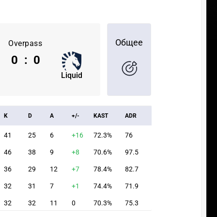
Общее
Overpass
0
:
0
Liquid
K
D
A
+/-
KAST
ADR
41
25
6
+16
72.3%
76
46
38
9
+8
70.6%
97.5
36
29
12
+7
78.4%
82.7
32
31
7
+1
74.4%
71.9
32
32
11
0
70.3%
75.3