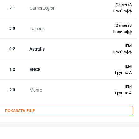
Gamers8
2
:
1
GamerLegion
Плей-офф
Gamers8
2
:
0
Falcons
Плей-офф
IEM
0
:
2
Astralis
Плей-офф
IEM
1
:
2
ENCE
Группа A
IEM
2
:
0
Monte
Группа A
ПОКАЗАТЬ ЕЩЕ