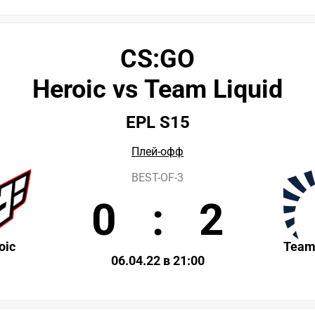
CS:GO
Heroic vs Team Liquid
EPL S15
Плей-офф
BEST-OF-3
0
:
2
oic
Team
06.04.22 в 21:00