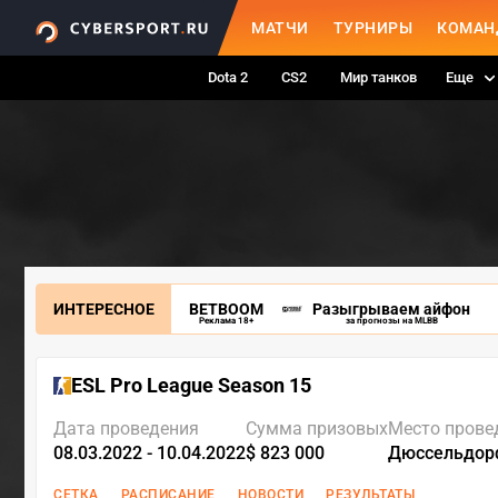
МАТЧИ
ТУРНИРЫ
КОМАН
Dota 2
CS2
Мир танков
Еще
ИНТЕРЕСНОЕ
BETBOOM
Разыгрываем айфон
Реклама 18+
за прогнозы на MLBB
ESL Pro League Season 15
Дата проведения
Сумма призовых
Место прове
08.03.2022 - 10.04.2022
$ 823 000
Дюссельдор
СЕТКА
РАСПИСАНИЕ
НОВОСТИ
РЕЗУЛЬТАТЫ