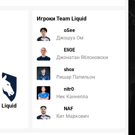
Игроки Team Liquid
oSee
Джошуа Ом
EliGE
Джонатан Яблоновски
shox
Ришар Папильон
nitr0
Ник Каннелла
 Liquid
NAF
Кит Маркович