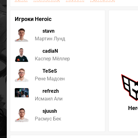
Игроки Heroic
stavn
Мартин Лунд
cadiaN
Каспер Мёллер
TeSeS
Рене Мадсен
refrezh
Исмаил Али
Her
sjuush
Расмус Бек