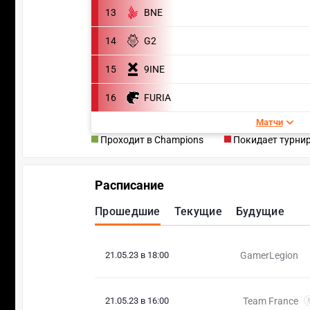
13
BNE
14
G2
15
9INE
16
FURIA
Матчи
Проходит в Champions
Покидает турни
Расписание
Прошедшие
Текущие
Будущие
21.05.23 в 18:00
GamerLegion
21.05.23 в 16:00
Team France