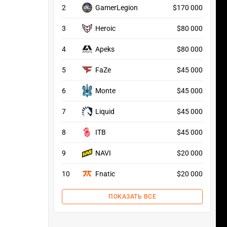
2
GamerLegion
$170 000
3
Heroic
$80 000
4
Apeks
$80 000
5
FaZe
$45 000
6
Monte
$45 000
7
Liquid
$45 000
8
ITB
$45 000
9
NAVI
$20 000
10
Fnatic
$20 000
ПОКАЗАТЬ ВСЕ