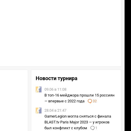
Новости турнира
09.06 в 11:08
В топ-16 мейджора прошли 15 россиян
— впервые с 2022 года
32
28.04 в 21:47
GamerLegion могла сняться с финала
BLAST.tv Paris Major 2023 — у игроков
был конфликт с клубом
1