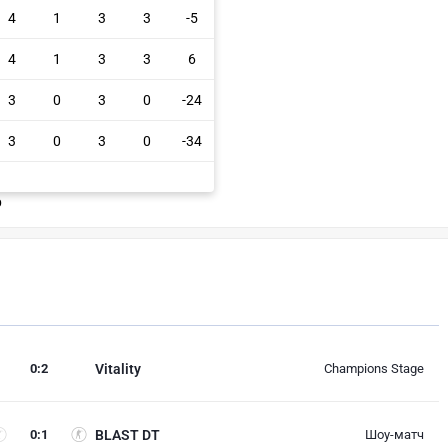
4
1
3
3
-5
4
1
3
3
6
3
0
3
0
-24
3
0
3
0
-34
р
0
:
2
Vitality
Champions Stage
0
:
1
BLAST DT
Шоу-матч