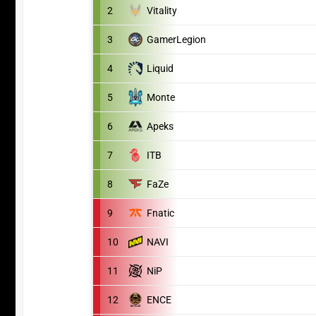
2
Vitality
3
GamerLegion
4
Liquid
5
Monte
6
Apeks
7
ITB
8
FaZe
9
Fnatic
10
NAVI
11
NiP
12
ENCE