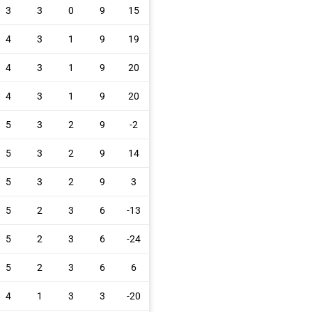
3
3
0
9
15
4
3
1
9
19
4
3
1
9
20
4
3
1
9
20
5
3
2
9
-2
5
3
2
9
14
5
3
2
9
3
5
2
3
6
-13
5
2
3
6
-24
5
2
3
6
6
4
1
3
3
-20