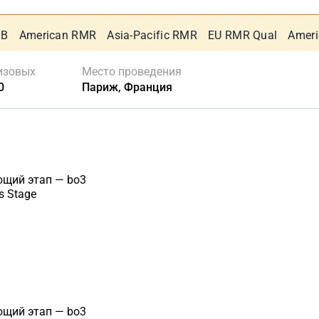
 B
American RMR
Asia-Pacific RMR
EU RMR Qual
Ameri
изовых
Место проведения
0
Париж, Франция
ющий этап — bo3
s Stage
ющий этап — bo3