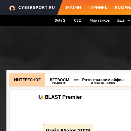
МАТЧИ
ТУРНИРЫ
КОМАН
Dota 2
CS2
Мир танков
Еще
ИНТЕРЕСНОЕ
BETBOOM
Разыгрываем айфон
Реклама 18+
за прогнозы на MLBB
BLAST Premier
Paris Major 2023