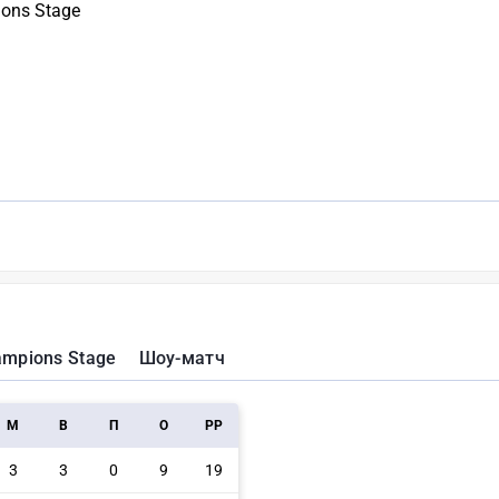
ons Stage
mpions Stage
Шоу-матч
M
В
П
О
РР
3
3
0
9
19