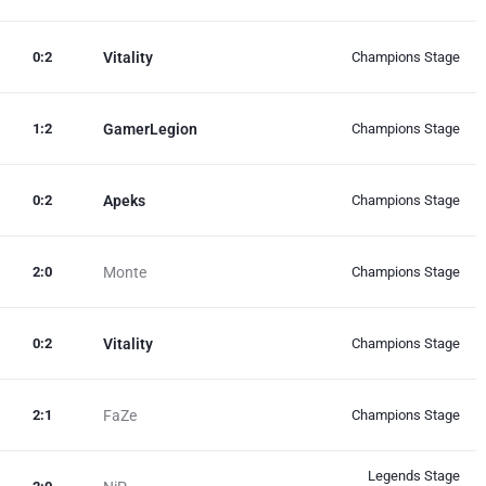
0
:
2
Vitality
Champions Stage
1
:
2
GamerLegion
Champions Stage
0
:
2
Apeks
Champions Stage
2
:
0
Monte
Champions Stage
0
:
2
Vitality
Champions Stage
2
:
1
FaZe
Champions Stage
Legends Stage