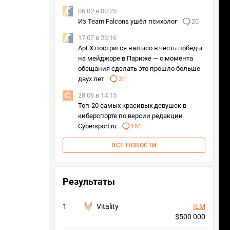
06.02 в 00:25
Из Team Falcons ушёл психолог
20
17.07 в 23:16
ApEX постригся налысо в честь победы
на мейджоре в Париже — с момента
обещания сделать это прошло больше
двух лет
31
28.06 в 14:15
Топ-20 самых красивых девушек в
киберспорте по версии редакции
Cybersport.ru
151
ВСЕ НОВОСТИ
Результаты
1
Vitality
IEM
$500 000