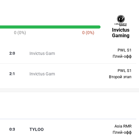
Invictus
0 (0%)
0 (0%)
Gaming
PWL S1
2
:
0
Invictus Gam
Плей-офф
PWL S1
2
:
1
Invictus Gam
Второй этап
Asia RMR
0
:
3
TYLOO
Плей-офф