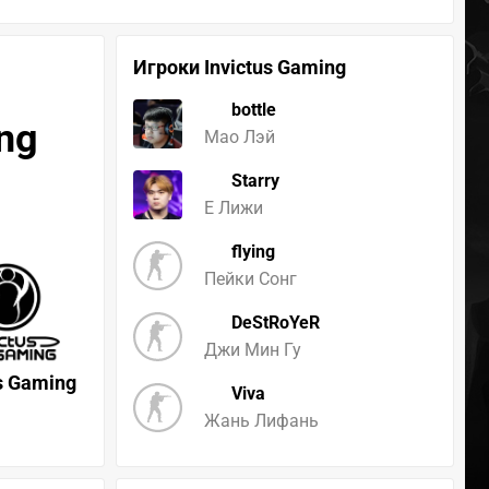
Игроки Invictus Gaming
bottle
ing
Мао Лэй
Starry
Е Лижи
flying
Пейки Сонг
DeStRoYeR
Джи Мин Гу
us Gaming
Viva
Жань Лифань