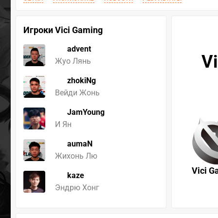
Игроки Vici Gaming
advent
Vi
Жуо Лянь
zhokiNg
Вейди Жонь
JamYoung
И Ян
aumaN
Жихонь Лю
Vici G
kaze
Эндрю Хонг