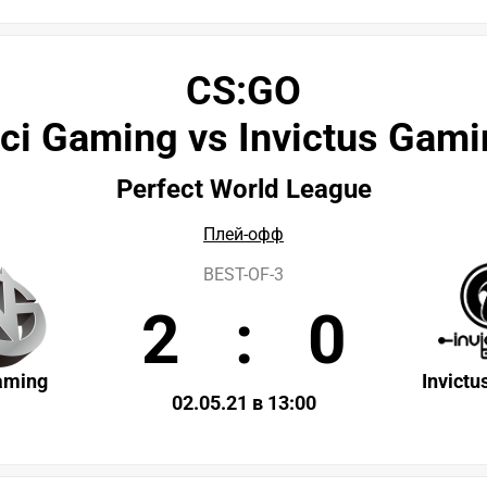
CS:GO
ci Gaming vs Invictus Gam
Perfect World League
Плей-офф
BEST-OF-3
2
:
0
aming
Invict
02.05.21 в 13:00