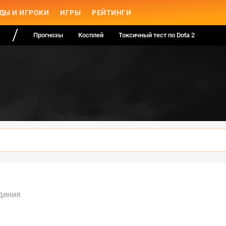
ДЫ И ИГРОКИ
ИГРЫ
РЕЙТИНГИ
Прогнозы
Косплей
Токсичный тест по Dota 2
дения