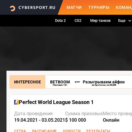
МАТЧИ
ТУРНИРЫ
КОМАН
Dota 2
CS2
Мир танков
Еще
ИНТЕРЕСНОЕ
BETBOOM
Разыгрываем айфон
Реклама 18+
за прогнозы на MLBB
Perfect World League Season 1
Дата проведения
Сумма призовых
Место прове
19.04.2021 - 03.05.2021
$ 100 000
Онлайн
СЕТКА
РАСПИСАНИЕ
НОВОСТИ
РЕЗУЛЬТАТЫ