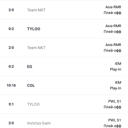
Asia RMR
2
:
0
Team NKT
Плей-офф
Asia RMR
0
:
2
TYLOO
Плей-офф
Asia RMR
2
:
0
Team NKT
Плей-офф
IEM
0
:
2
EG
Play-In
IEM
10
:
16
COL
Play-In
PWL S1
3
:
1
TYLOO
Плей-офф
PWL S1
2
:
0
Invictus Gam
Плей-офф