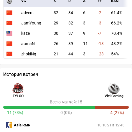
VG
K
D
A
+/-
KAST
A
advent
32
34
6
-2
61.4%
6
JamYoung
29
32
3
-3
66.2%
6
kaze
30
37
9
-7
70.4%
7
aumaN
26
39
11
-13
48.2%
7
zhokiNg
21
44
3
-23
54%
5
История встреч
TYLOO
Vici Gaming
Всего матчей: 15
11 (73%)
0 (0%)
4 (27%)
Asia RMR
10.10.21 в 12:45