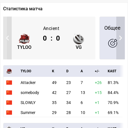
Статистика матча
Общее
Ancient
0
:
0
TYLOO
VG
TYLOO
K
D
A
+/-
KAST
A
Attacker
49
23
7
+26
81.3%
1
somebody
42
27
13
+15
84.4%
8
SLOWLY
35
34
6
+1
70.9%
8
Summer
29
28
10
+1
69.1%
7