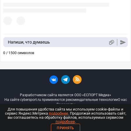
Напиши, что думаешь
0 / 1500 символов
Разработчиком сайта является ООО «ЕСПОРТ Медиа»
На сайте cybersport.ru применяются рекомендательные технологии
О нас
Документы
Для повышения удобства сайта мы используем cookie-файлы и
сервис Яндекс.Метрика
подробнее
. Продолжая использовать сайт,
© ООО «Киберспорт.ру» — Все права защищены
вы соглашаетесь на обработку файлов, используемых сервисом
подробнее
.
18+
ПРИНЯТЬ