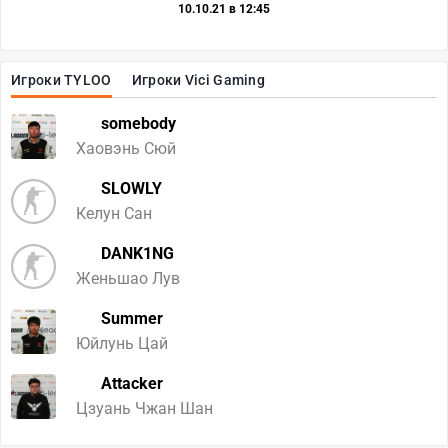
10.10.21 в 12:45
Игроки TYLOO
Игроки Vici Gaming
somebody
Хаовэнь Сюй
SLOWLY
Келун Сан
DANK1NG
Женьшао Лув
Summer
Юйлунь Цай
Attacker
Цзуань Чжан Шан