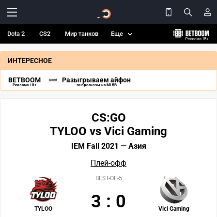
Dota 2
CS2
Мир танков
Еще
ИНТЕРЕСНОЕ
BETBOOM
Разыгрываем айфон
Реклама 18+
за прогнозы на MLBB
CS:GO
TYLOO vs Vici Gaming
IEM Fall 2021 — Азия
Плей-офф
BEST-OF-5
3
:
0
TYLOO
Vici Gaming