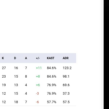
K
D
A
+/-
KAST
ADR
27
16
7
+11
84.6%
123.2
23
15
8
+8
84.6%
98.1
19
13
4
+6
76.9%
69.6
12
15
4
-3
76.9%
37.3
12
18
7
-6
57.7%
57.5