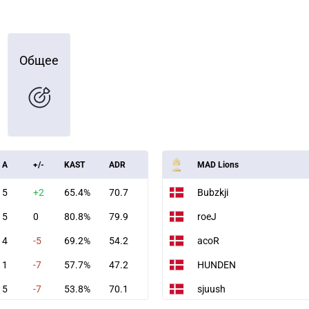
Общее
A
+/-
KAST
ADR
MAD Lions
5
+2
65.4%
70.7
Bubzkji
5
0
80.8%
79.9
roeJ
4
-5
69.2%
54.2
acoR
1
-7
57.7%
47.2
HUNDEN
5
-7
53.8%
70.1
sjuush