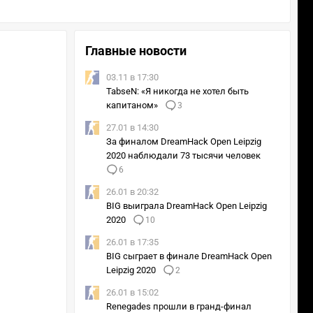
Главные новости
03.11 в 17:30
TabseN: «Я никогда не хотел быть
капитаном»
3
27.01 в 14:30
За финалом DreamHack Open Leipzig
2020 наблюдали 73 тысячи человек
6
26.01 в 20:32
BIG выиграла DreamHack Open Leipzig
2020
10
26.01 в 17:35
BIG сыграет в финале DreamHack Open
Leipzig 2020
2
26.01 в 15:02
Renegades прошли в гранд-финал