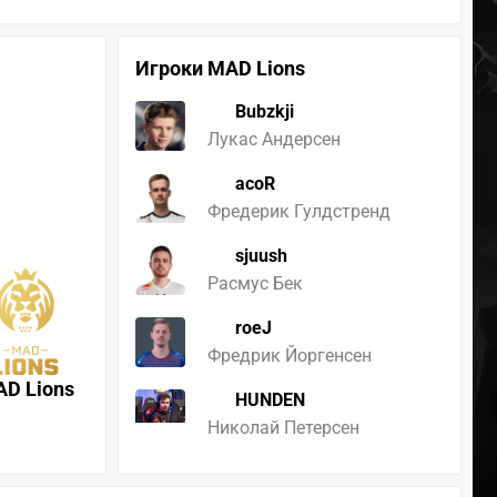
Игроки MAD Lions
Bubzkji
Лукас Андерсен
acoR
Фредерик Гулдстренд
sjuush
Расмус Бек
roeJ
Фредрик Йоргенсен
D Lions
HUNDEN
Николай Петерсен