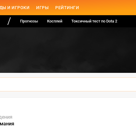
ДЫ И ИГРОКИ
ИГРЫ
РЕЙТИНГИ
Прогнозы
Косплей
Токсичный тест по Dota 2
дения
рмания