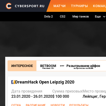
МАТЧИ
ТУРНИРЫ
КОМАН
Dota 2
CS2
Мир танков
Еще
ИНТЕРЕСНОЕ
BETBOOM
Разыгрываем айфон
Реклама 18+
за прогнозы на MLBB
DreamHack Open Leipzig 2020
Дата проведения
Сумма призовых
Место прове
23.01.2020 - 26.01.2020
$ 100 000
Лейпциг, Ге
СЕТКА
РАСПИСАНИЕ
НОВОСТИ
РЕЗУЛЬТАТЫ