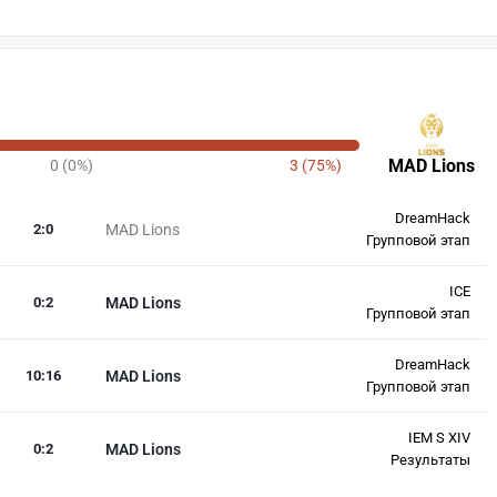
MAD Lions
0 (0%)
3 (75%)
DreamHack
2
:
0
MAD Lions
Групповой этап
ICE
0
:
2
MAD Lions
Групповой этап
DreamHack
10
:
16
MAD Lions
Групповой этап
IEM S XIV
0
:
2
MAD Lions
Результаты