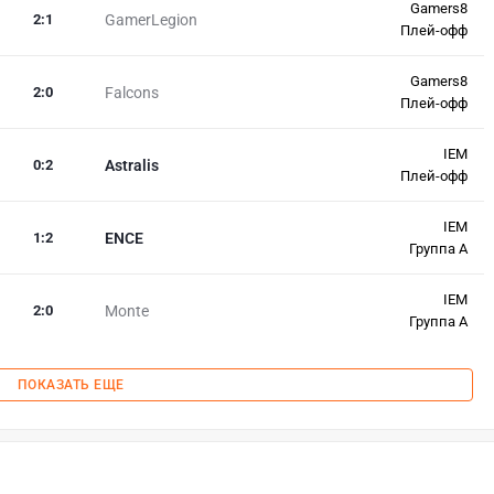
Gamers8
2
:
1
GamerLegion
Плей-офф
Gamers8
2
:
0
Falcons
Плей-офф
IEM
0
:
2
Astralis
Плей-офф
IEM
1
:
2
ENCE
Группа A
IEM
2
:
0
Monte
Группа A
ПОКАЗАТЬ ЕЩЕ