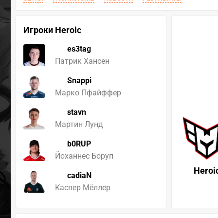
Игроки Heroic
es3tag
Патрик Хансен
Snappi
Марко Пфайффер
stavn
Мартин Лунд
b0RUP
Йоханнес Боруп
Heroi
cadiaN
Каспер Мёллер