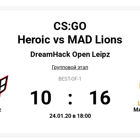
CS:GO
Heroic vs MAD Lions
DreamHack Open Leipz
Групповой этап
BEST-OF-1
10
:
16
c
MA
24.01.20 в 18:00