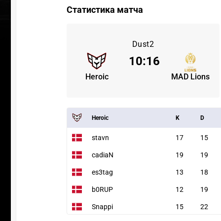
Статистика матча
Dust2
10
:
16
Heroic
MAD Lions
Heroic
K
D
stavn
17
15
cadiaN
19
19
es3tag
13
18
b0RUP
12
19
Snappi
15
22