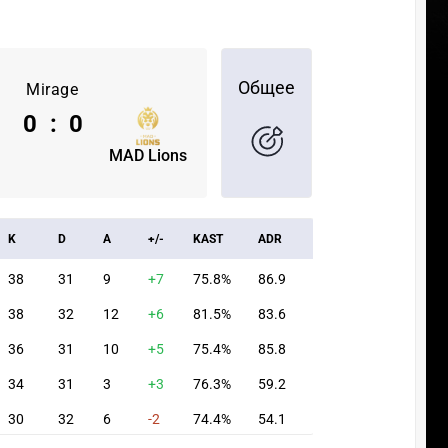
Общее
Mirage
0
:
0
MAD Lions
K
D
A
+/-
KAST
ADR
38
31
9
+7
75.8%
86.9
38
32
12
+6
81.5%
83.6
36
31
10
+5
75.4%
85.8
34
31
3
+3
76.3%
59.2
30
32
6
-2
74.4%
54.1