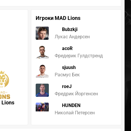
Игроки MAD Lions
Bubzkji
Лукас Андерсен
acoR
Фредерик Гулдстренд
sjuush
Расмус Бек
roeJ
Фредрик Йоргенсен
 Lions
HUNDEN
Николай Петерсен