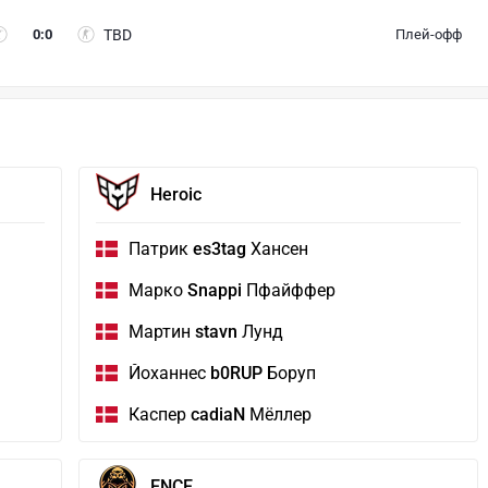
0
:
0
TBD
Плей-офф
Heroic
Патрик
es3tag
Хансен
Марко
Snappi
Пфайффер
Мартин
stavn
Лунд
Йоханнес
b0RUP
Боруп
Каспер
cadiaN
Мёллер
ENCE