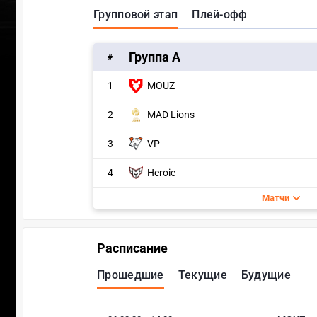
Групповой этап
Плей-офф
Группа A
#
1
MOUZ
2
MAD Lions
3
VP
4
Heroic
Матчи
Расписание
Прошедшие
Текущие
Будущие