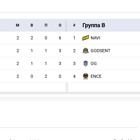
Группа B
M
В
П
О
#
2
2
0
6
1
NAVI
2
1
1
3
2
GODSENT
2
1
1
3
3
OG
2
0
2
0
4
ENCE