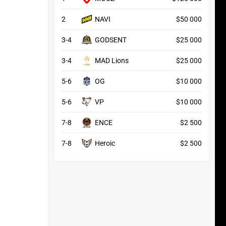
2
NAVI
$50 000
3-4
GODSENT
$25 000
3-4
MAD Lions
$25 000
5-6
OG
$10 000
5-6
VP
$10 000
7-8
ENCE
$2 500
7-8
Heroic
$2 500