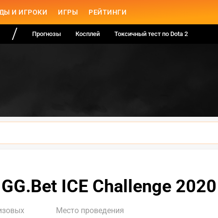
ДЫ И ИГРОКИ
ИГРЫ
РЕЙТИНГИ
Прогнозы
Косплей
Токсичный тест по Dota 2
GG.Bet ICE Challenge 2020
изовых
Место проведения