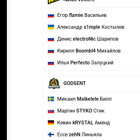
Егор
flamie
Васильев
Александр
s1mple
Костылев
Денис
electroNic
Шарипов
Кирилл
Boombl4
Михайлов
Илья
Perfecto
Залуцкий
GODSENT
Микаил
Maikelele
Билл
Мартин
STYKO
Стик
Кевин
kRYSTAL
Аменд
Ессе
zehN
Линьяла