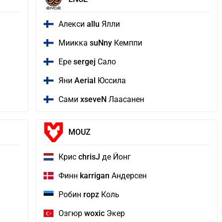
Алекси
allu
Ялли
Миикка
suNny
Кемппи
Ере
sergej
Сало
Яни
Aerial
Юссила
Сами
xseveN
Лаасанен
MOUZ
Крис
chrisJ
де Йонг
Финн
karrigan
Андерсен
Робин
ropz
Коль
Озгюр
woxic
Экер