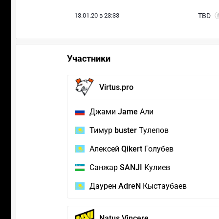
13.01.20 в 23:33
TBD
Участники
Virtus.pro
Джами
Jame
Али
Тимур
buster
Тулепов
Алексей
Qikert
Голубев
Санжар
SANJI
Кулиев
Даурен
AdreN
Кыстаубаев
Natus Vincere