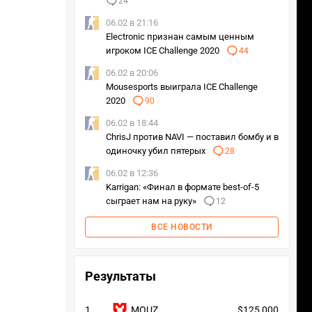
24
06.02 в 21:16
Electronic признан самым ценным
игроком ICE Challenge 2020
44
06.02 в 20:06
Mousesports выиграла ICE Challenge
2020
90
06.02 в 18:44
ChrisJ против NAVI — поставил бомбу и в
одиночку убил пятерых
28
06.02 в 12:36
Karrigan: «Финал в формате best-of-5
сыграет нам на руку»
12
ВСЕ НОВОСТИ
Результаты
1
MOUZ
$125 000