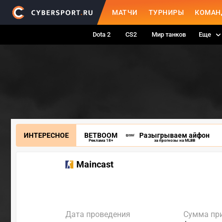
МАТЧИ
ТУРНИРЫ
КОМАН
Dota 2
CS2
Мир танков
Еще
ИНТЕРЕСНОЕ
BETBOOM
Разыгрываем айфон
Реклама 18+
за прогнозы на MLBB
Maincast
Дата проведения
Сумма пр