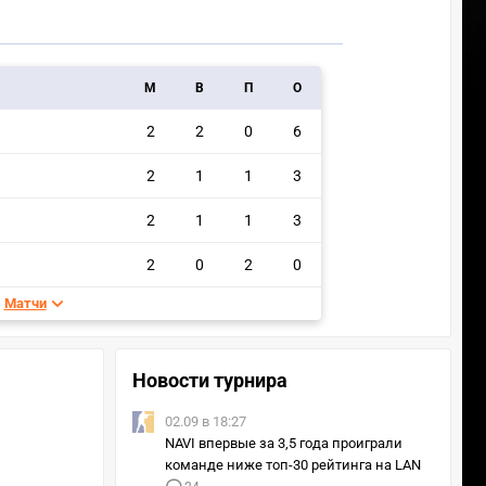
M
В
П
О
2
2
0
6
2
1
1
3
2
1
1
3
2
0
2
0
Матчи
Новости турнира
02.09 в 18:27
NAVI впервые за 3,5 года проиграли
команде ниже топ-30 рейтинга на LAN