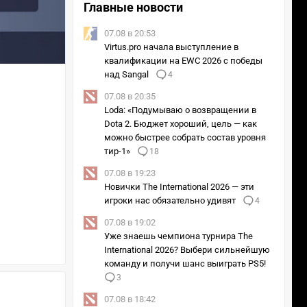
Главные новости
07.08 в 20:53
Virtus.pro начала выступление в
квалификации на EWC 2026 с победы
над Sangal
4
07.08 в 20:35
Loda: «Подумываю о возвращении в
Dota 2. Бюджет хороший, цель — как
можно быстрее собрать состав уровня
тир-1»
18
07.08 в 19:23
Новички The International 2026 — эти
игроки нас обязательно удивят
4
07.08 в 19:02
Уже знаешь чемпиона турнира The
International 2026? Выбери сильнейшую
команду и получи шанс выиграть PS5!
3
07.08 в 18:42