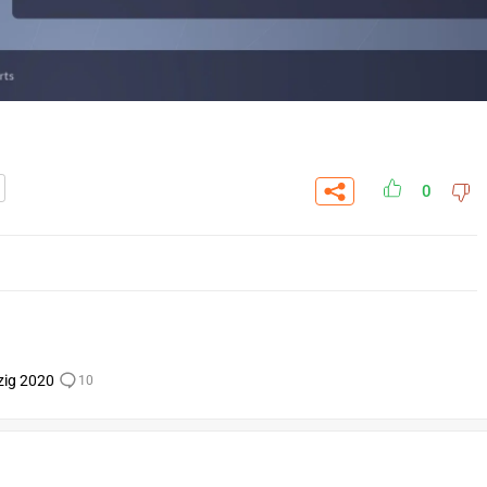
0
zig 2020
10