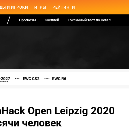
ДЫ И ИГРОКИ
ИГРЫ
РЕЙТИНГИ
Прогнозы
Косплей
Токсичный тест по Dota 2
-2027
EWC CS2
EWC R6
писание
Hack Open Leipzig 2020
сячи человек