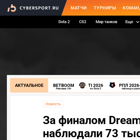
МАТЧИ
ТУРНИРЫ
КОМАН
Dota 2
CS2
Мир танков
Еще
АКТУАЛЬНОЕ
BETBOOM
TI 2026
РПЛ 2026
Реклама 18+
по Dota 2
таблица и рас
Новость
За финалом Dream
наблюдали 73 ты