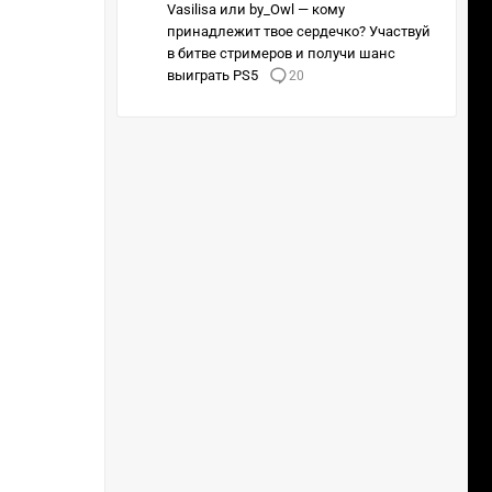
Vasilisa или by_Owl — кому
принадлежит твое сердечко? Участвуй
в битве стримеров и получи шанс
выиграть PS5
20