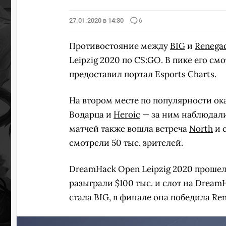
27.01.2020 в 14:30
6
Противостояние между
BIG
и
Renega
Leipzig 2020 по CS:GO. В пике его см
предоставил портал Esports Charts.
На втором месте по популярности о
Водарца и
Heroic
— за ним наблюдали
матчей также вошла встреча
North
и 
смотрели 50 тыс. зрителей.
DreamHack Open Leipzig 2020 прошел 
разыграли $100 тыс. и слот на Dream
стала BIG, в финале она победила Ren