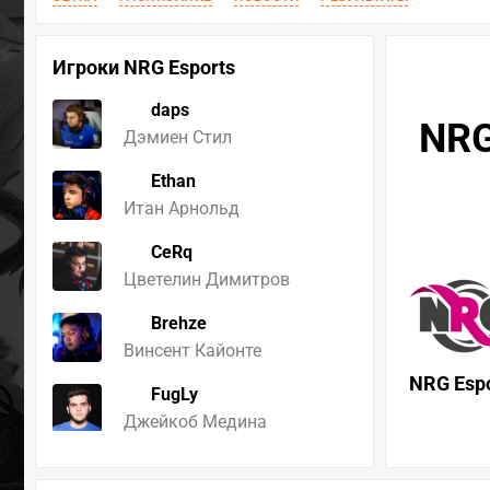
Игроки NRG Esports
daps
NRG
Дэмиен Стил
Ethan
Итан Арнольд
CeRq
Цветелин Димитров
Brehze
Винсент Кайонте
NRG Espo
FugLy
Джейкоб Медина