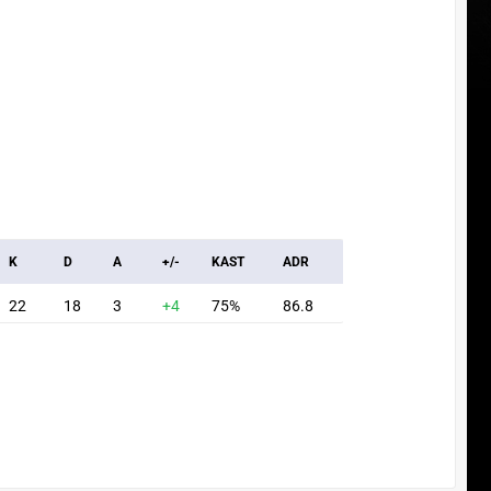
K
D
A
+/-
KAST
ADR
22
18
3
+4
75%
86.8