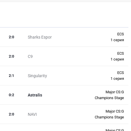
ECS
2
:
0
Sharks Espor
1 серия
ECS
2
:
0
C9
1 серия
ECS
2
:
1
Singularity
1 серия
Major CS:G
0
:
2
Astralis
Champions Stage
Major CS:G
2
:
0
NAVI
Champions Stage
Major CS:G