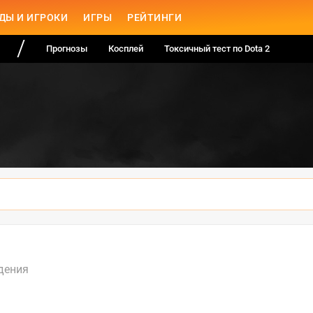
ДЫ И ИГРОКИ
ИГРЫ
РЕЙТИНГИ
Прогнозы
Косплей
Токсичный тест по Dota 2
дения