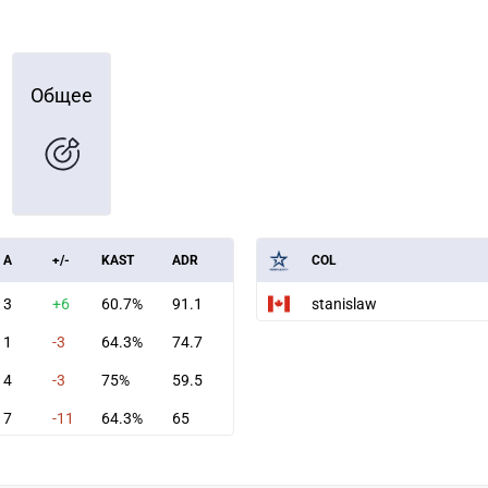
Общее
A
+/-
KAST
ADR
COL
3
+6
60.7%
91.1
stanislaw
1
-3
64.3%
74.7
4
-3
75%
59.5
7
-11
64.3%
65