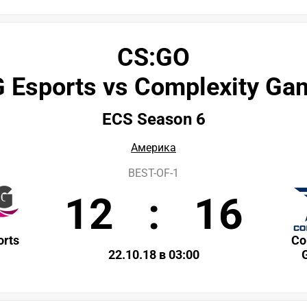
CS:GO
 Esports vs Complexity Ga
ECS Season 6
Америка
BEST-OF-1
12
:
16
rts
Co
22.10.18 в 03:00