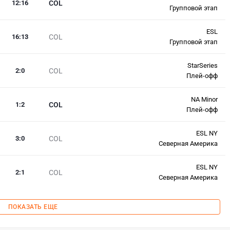
12
:
16
COL
Групповой этап
ESL
16
:
13
COL
Групповой этап
StarSeries
2
:
0
COL
Плей-офф
NA Minor
1
:
2
COL
Плей-офф
ESL NY
3
:
0
COL
Северная Америка
ESL NY
2
:
1
COL
Северная Америка
ПОКАЗАТЬ ЕЩЕ