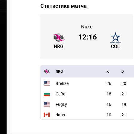
Статистика матча
Nuke
12
:
16
NRG
COL
NRG
K
D
Brehze
26
20
CeRq
18
21
FugLy
16
19
daps
10
21