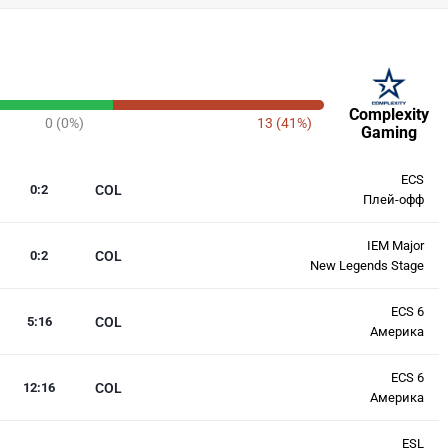
Complexity
0 (0%)
13 (41%)
Gaming
ECS
0
:
2
COL
Плей-офф
IEM Major
0
:
2
COL
New Legends Stage
ECS 6
5
:
16
COL
Америка
ECS 6
12
:
16
COL
Америка
ESL