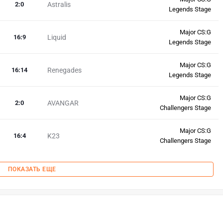
2
:
0
Astralis
Legends Stage
Major CS:G
16
:
9
Liquid
Legends Stage
Major CS:G
16
:
14
Renegades
Legends Stage
Major CS:G
2
:
0
AVANGAR
Challengers Stage
Major CS:G
16
:
4
K23
Challengers Stage
ПОКАЗАТЬ ЕЩЕ