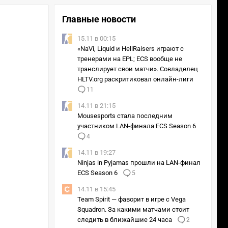
Главные новости
15.11 в 00:15
«NaVi, Liquid и HellRaisers играют с
тренерами на EPL; ECS вообще не
транслирует свои матчи». Совладелец
HLTV.org раскритиковал онлайн-лиги
11
14.11 в 21:15
Mousesports стала последним
участником LAN-финала ECS Season 6
4
14.11 в 19:27
Ninjas in Pyjamas прошли на LAN-финал
ECS Season 6
5
14.11 в 15:45
Team Spirit — фаворит в игре с Vega
Squadron. За какими матчами стоит
следить в ближайшие 24 часа
2