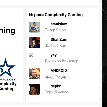
Игроки Complexity Gaming
stanislaw
ming
Питер Яргуз
ShahZam
Шабзеб Хан
yay
Джейкоб Вайтекер
ANDROID
Брэд Фодор
mplexity
dephh
Gaming
Рори Джексон