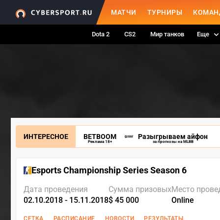
МАТЧИ
ТУРНИРЫ
КОМАН
Dota 2
CS2
Мир танков
Еще
ИНТЕРЕСНОЕ
BETBOOM
Разыгрываем айфон
Реклама 18+
за прогнозы на MLBB
Esports Championship Series Season 6
Дата проведения
Сумма призовых
Место прове
02.10.2018 - 15.11.2018
$ 45 000
Online
СЕТКА
РАСПИСАНИЕ
НОВОСТИ
РЕЗУЛЬТАТЫ