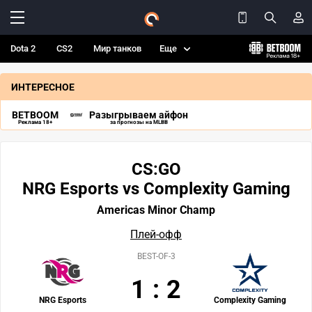
Dota 2
CS2
Мир танков
Еще
ИНТЕРЕСНОЕ
BETBOOM
Разыгрываем айфон
Реклама 18+
за прогнозы на MLBB
CS:GO
NRG Esports vs Complexity Gaming
Americas Minor Champ
Плей-офф
BEST-OF-3
1
:
2
NRG Esports
Complexity Gaming