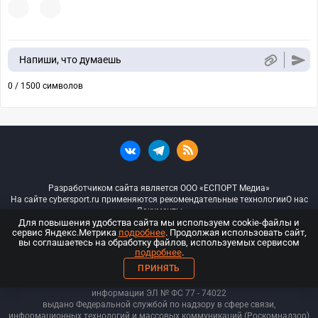
Напиши, что думаешь
0 / 1500 символов
Разработчиком сайта является ООО «ЕСПОРТ Медиа»
На сайте cybersport.ru применяются рекомендательные технологии
О нас
Документы
Для повышения удобства сайта мы используем cookie-файлы и
сервис Яндекс.Метрика
подробнее
. Продолжая использовать сайт,
© ООО «Киберспорт.ру» — Все права защищены
вы соглашаетесь на обработку файлов, используемых сервисом
подробнее
.
18+
ПРИНЯТЬ
ООО «Киберспорт.ру». Свидетельство о регистрации средств массовой
информации ЭЛ № ФС 77 - 74
022
выдано Федеральной службой по надзору в сфере связи,
информационных технологий и массовых коммуникаций (Роскомнадзор)