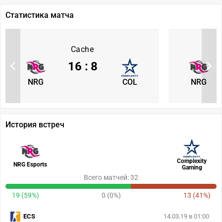
Статистика матча
Cache
16
:
8
NRG
COL
NRG
История встреч
Complexity
NRG Esports
Gaming
Всего матчей: 32
19 (59%)
0 (0%)
13 (41%)
ECS
14.03.19 в 01:00