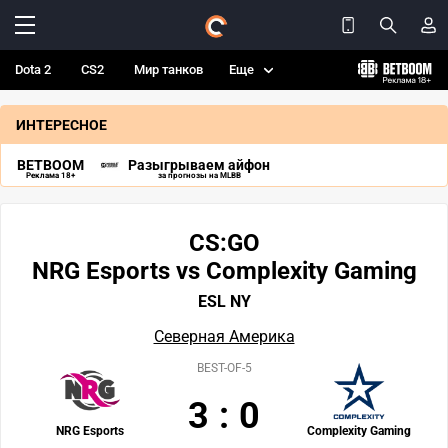
Dota 2
CS2
Мир танков
Еще
ИНТЕРЕСНОЕ
BETBOOM
Разыгрываем айфон
Реклама 18+
за прогнозы на MLBB
CS:GO
NRG Esports vs Complexity Gaming
ESL NY
Северная Америка
BEST-OF-5
3
:
0
NRG Esports
Complexity Gaming