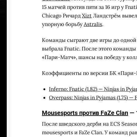
15 матчей против пяти за 16 игр у Fna
Chicago Ричард
Xizt
Ландстрём вывел 
упорную борьбу
Astralis
.
Команды сыграют две игры до одной по
выбрала Fnatic. После этого команды
«Пари-Матч», шансы на победу у кол
Коэффициенты по версии БК «Пари-
Inferno:
Fnatic (1.82)
—
Ninjas in Pyja
Overpass:
Ninjas in Pyjamas (1.75)
—
F
Mousesports против FaZe Clan
— 
После шведского дерби на ECS Seaso
mousesports и FaZe Clan. У команд ра