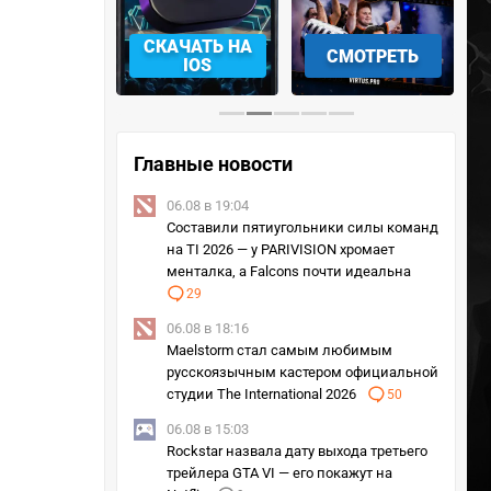
КАЧАТЬ НА
СМОТРЕТЬ
УЧАСТВОВАТЬ
IOS
Главные новости
06.08 в 19:04
Составили пятиугольники силы команд
на TI 2026 — у PARIVISION хромает
менталка, а Falcons почти идеальна
29
06.08 в 18:16
Maelstorm стал самым любимым
русскоязычным кастером официальной
студии The International 2026
50
06.08 в 15:03
Rockstar назвала дату выхода третьего
трейлера GTA VI — его покажут на