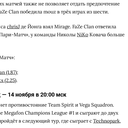
них матчей также не позволяет отдать предпочтение
aZe Clan победила mouz в трёх играх из шести.
иса
chrisJ
де Йонга взял Mirage. FaZe Clan ответила
«Пари-Матч», у команды Николы
NiKo
Ковача больше
Матч»:
n (1.87);
 (2.25)
.
t
— 14 ноября в 20:00 мск
нет противостояние Team Spirit и Vega Squadron.
е Megafon Champions League #1 и сыграют до двух
пройдёт в следующий тур, где сыграет с
Technopark
,