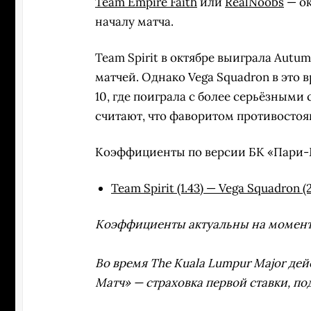
Team Empire Faith
или
RealNoobs
— ок
началу матча.
Team Spirit в октябре выиграла Autum
матчей. Однако Vega Squadron в это 
10, где поиграла с более серьёзным
считают, что фаворитом противостоя
Коэффициенты по версии БК «Пари-
Team Spirit (1.43)
—
Vega Squadron (2
Коэффициенты актуальны на момент 
Во время The Kuala Lumpur Major де
Матч» — страховка первой ставки, п