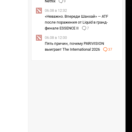
Netflix
9
06.08 в 12:32
«Неважно. Впереди Шанхай» — ATF
после поражения от Liquid в гранд-
финале ESSENCE II
7
06.08 в 12:00
Пять причин, почему PARIVISION
выиграет The International 2026
37