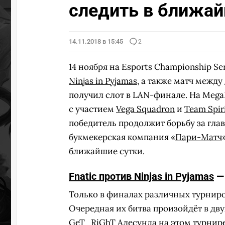
следить в ближай
УЧАСТ
14.11.2018 в 15:45
2
14 ноября на Esports Championship Se
Ninjas in Pyjamas
, а также матч между
получил слот в LAN-финале. На Mega
с участием
Vega Squadron
и
Team Spir
победитель продолжит борьбу за главн
букмекерская компания «
Пари-Матч
ближайшие сутки.
Fnatic против Ninjas in Pyjamas
— 
Только в финалах различных турниров
Очередная их битва произойдёт в дв
GeT_RiGhT
Алесунда на этом турнире