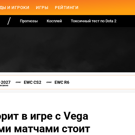
ДЫ И ИГРОКИ
ИГРЫ
РЕЙТИНГИ
Прогнозы
Косплей
Токсичный тест по Dota 2
-2027
EWC CS2
EWC R6
писание
рит в игре с Vega
ими матчами стоит