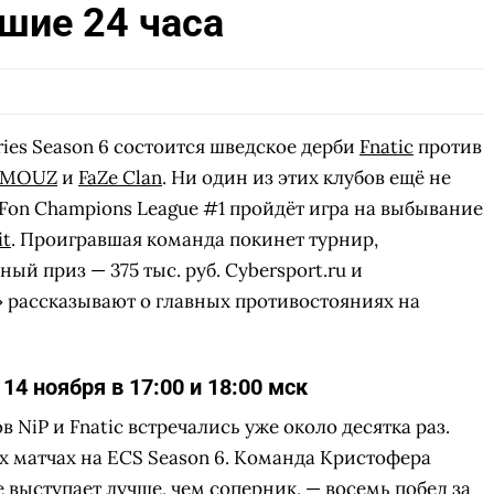
шие 24 часа
СКАЧАТЬ НА
С
ВОВАТЬ
ЗАБРАТЬ
ANDROID
ries Season 6 состоится шведское дерби
Fnatic
против
MOUZ
и
FaZe Clan
. Ни один из этих клубов ещё не
Fon Champions League #1 пройдёт игра на выбывание
it
. Проигравшая команда покинет турнир,
ый приз — 375 тыс. руб. Cybersport.ru и
» рассказывают о главных противостояниях на
14 ноября в 17:00 и 18:00 мск
 NiP и Fnatic встречались уже около десятка раз.
ух матчах на ECS Season 6. Команда Кристофера
 выступает лучше, чем соперник, — восемь побед за