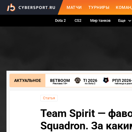
МАТЧИ
ТУРНИРЫ
КОМАН
Dota 2
CS2
Мир танков
Еще
АКТУАЛЬНОЕ
BETBOOM
TI 2026
РПЛ 2026
Реклама 18+
по Dota 2
таблица и рас
Статья
Team Spirit — фаво
Squadron. За как