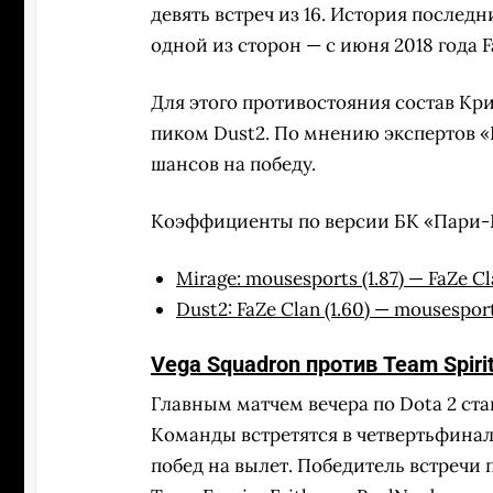
девять встреч из 16. История послед
одной из сторон — с июня 2018 года F
Для этого противостояния состав Кр
пиком Dust2. По мнению экспертов 
шансов на победу.
Коэффициенты по версии БК «Пари-
Mirage:
mousesports (1.87)
—
FaZe Cla
Dust2:
FaZe Clan (1.60)
—
mousesports
Vega Squadron против Team Spiri
Главным матчем вечера по Dota 2 ста
Команды встретятся в четвертьфинал
побед на вылет. Победитель встречи 