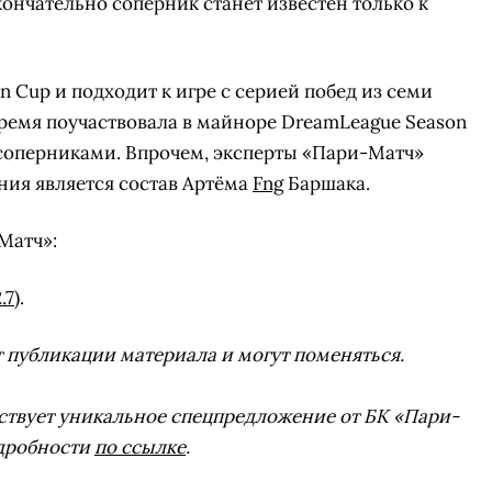
ончательно соперник станет известен только к
n Cup и подходит к игре с серией побед из семи
время поучаствовала в майноре DreamLeague Season
и соперниками. Впрочем, эксперты «Пари-Матч»
ния является состав Артёма
Fng
Баршака.
Матч»:
.7)
.
публикации материала и могут поменяться.
йствует уникальное спецпредложение от БК «Пари-
одробности
по ссылке
.