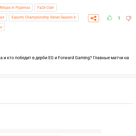
Ninjas in Pyjamas
FaZe Clan
иал
Esports Championship Series Season 6
1
зы
ора и кто победит в дерби EG и Forward Gaming? Главные матчи на