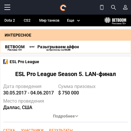
Dota 2
CS2
Мир танков
Еще
ИНТЕРЕСНОЕ
BETBOOM
Разыгрываем айфон
Реклама 18+
за прогнозы на MLBB
ESL Pro League
ESL Pro League Season 5. LAN-финал
Дата проведения
Сумма призовых
30.05.2017 - 04.06.2017
$ 750 000
Место проведения
Даллас, США
Подробнее
СЕТКА
УЧАСТНИКИ
РЕЗУЛЬТАТЫ