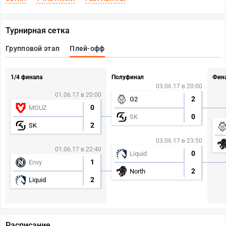
Турнирная сетка
Групповой этап
Плей-офф
1/4 финала
Полуфинал
Фин
03.06.17 в 20:00
01.06.17 в 20:00
2
G2
0
MOUZ
0
SK
2
SK
03.06.17 в 23:50
01.06.17 в 22:40
0
Liquid
1
Envy
2
North
2
Liquid
Расписание