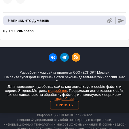
Напиши, что думаешь
0 / 1500 символов
Разработчиком сайта является ООО «ЕСПОРТ Медиа»
На сайте cybersport.ru применяются рекомендательные технологии
О нас
Документы
Для повышения удобства сайта мы используем cookie-файлы и
сервис Яндекс.Метрика
подробнее
. Продолжая использовать сайт,
© ООО «Киберспорт.ру» — Все права защищены
вы соглашаетесь на обработку файлов, используемых сервисом
подробнее
.
18+
ПРИНЯТЬ
ООО «Киберспорт.ру». Свидетельство о регистрации средств массовой
информации ЭЛ № ФС 77 - 74
022
выдано Федеральной службой по надзору в сфере связи,
информационных технологий и массовых коммуникаций (Роскомнадзор)