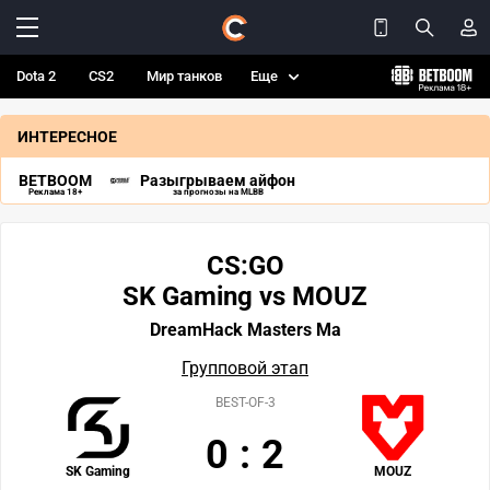
Dota 2
CS2
Мир танков
Еще
ИНТЕРЕСНОЕ
BETBOOM
Разыгрываем айфон
Реклама 18+
за прогнозы на MLBB
CS:GO
SK Gaming vs MOUZ
DreamHack Masters Ma
Групповой этап
BEST-OF-3
0
:
2
SK Gaming
MOUZ