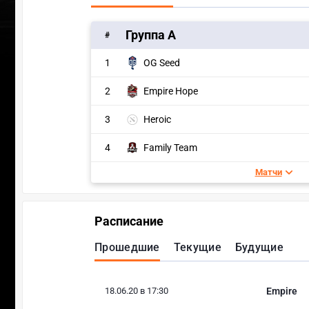
Группа A
#
1
OG Seed
2
Empire Hope
3
Heroic
4
Family Team
Матчи
Расписание
Прошедшие
Текущие
Будущие
18.06.20 в 17:30
Empire