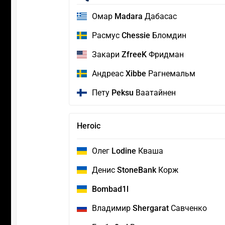
Омар
Madara
Дабасас
Расмус
Chessie
Бломдин
Закари
ZfreeK
Фридман
Андреас
Xibbe
Рагнемальм
Пету
Peksu
Ваатайнен
Heroic
Олег
Lodine
Кваша
Денис
StoneBank
Корж
Bombad1l
Владимир
Shergarat
Савченко