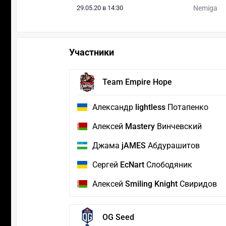
29.05.20 в 14:30
Nemiga
Участники
Team Empire Hope
Александр
lightless
Потапенко
Алексей
Mastery
Винчевский
Джама
jAMES
Абдурашитов
Сергей
EcNart
Слободяник
Алексей
Smiling Knight
Свиридов
OG Seed