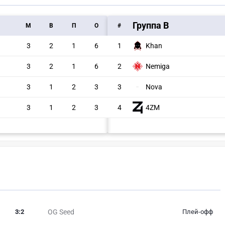
Группа B
M
В
П
О
#
3
2
1
6
1
Khan
3
2
1
6
2
Nemiga
3
1
2
3
3
Nova
3
1
2
3
4
4ZM
3
:
2
OG Seed
Плей-офф