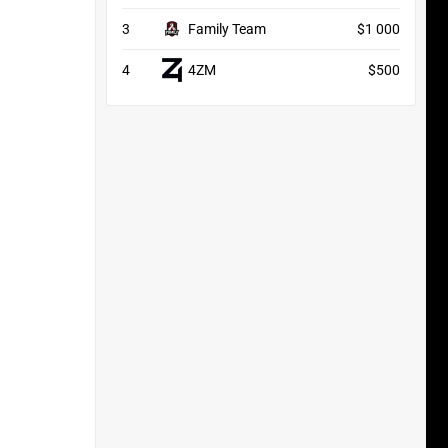
3
Family Team
$1 000
4
4ZM
$500