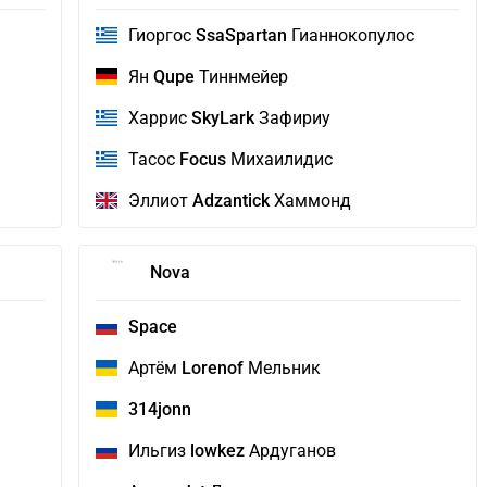
Гиоргос
SsaSpartan
Гианнокопулос
Ян
Qupe
Тиннмейер
Харрис
SkyLark
Зафириу
Тасос
Focus
Михаилидис
Эллиот
Adzantick
Хаммонд
Nova
Space
Артём
Lorenof
Мельник
314jonn
Ильгиз
lowkez
Ардуганов