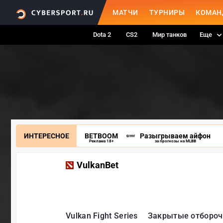
МАТЧИ
ТУРНИРЫ
КОМАН
Dota 2
CS2
Мир танков
Еще
ИНТЕРЕСНОЕ
BETBOOM
Разыгрываем айфон
Реклама 18+
за прогнозы на MLBB
VulkanBet
Vulkan Fight Series
Закрытые отборо