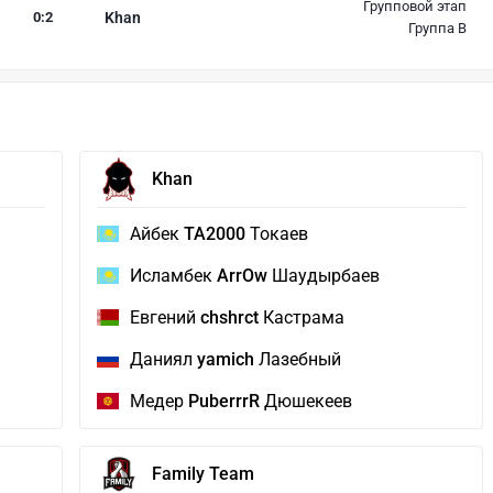
Групповой этап
0
:
2
Khan
Группа B
Khan
Айбек
TA2000
Токаев
Исламбек
ArrOw
Шаудырбаев
Евгений
chshrct
Кастрама
Даниял
yamich
Лазебный
Медер
PuberrrR
Дюшекеев
Family Team