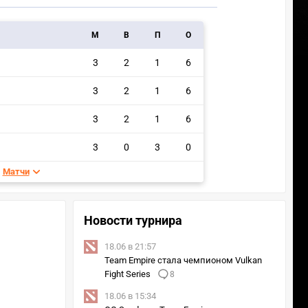
M
В
П
О
3
2
1
6
3
2
1
6
3
2
1
6
3
0
3
0
Матчи
Новости турнира
18.06 в 21:57
Team Empire стала чемпионом Vulkan
Fight Series
8
18.06 в 15:34