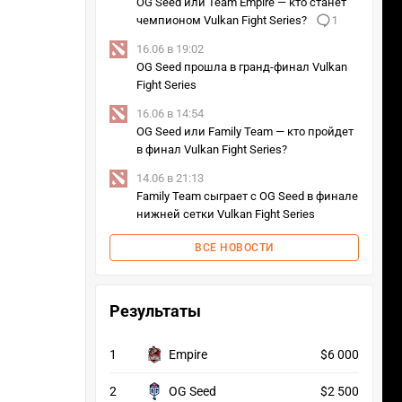
OG Seed или Team Empire — кто станет
чемпионом Vulkan Fight Series?
1
16.06 в 19:02
OG Seed прошла в гранд-финал Vulkan
Fight Series
16.06 в 14:54
OG Seed или Family Team — кто пройдет
в финал Vulkan Fight Series?
14.06 в 21:13
Family Team сыграет с OG Seed в финале
нижней сетки Vulkan Fight Series
ВСЕ НОВОСТИ
Результаты
1
Empire
$6 000
2
OG Seed
$2 500