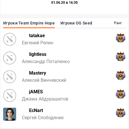
01.06.20 в 16:30
Игроки Team Empire Hope
Игроки OG Seed
Ранг
tatakae
512
Евгений Репин
lightless
411
Александр Потапенко
Mastery
232
Алексей Винчевский
jAMES
469
Джама Абдурашитов
EcNart
612
Сергей Слободяник