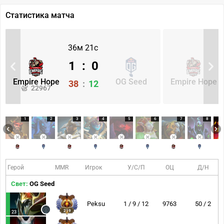
Статистика матча
36м 21с
1
:
0
Empire Hope
OG Seed
Empire Hope
38
:
12
22967
1
2
3
4
5
6
7
8
Герой
MMR
Игрок
У/С/П
ОЦ
Д/Н
Свет:
OG Seed
Peksu
1 / 9 / 12
9763
50 / 2
219
23