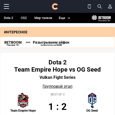
Dota 2
CS2
Мир танков
Еще
ИНТЕРЕСНОЕ
BETBOOM
Разыгрываем айфон
Реклама 18+
за прогнозы на MLBB
Dota 2
Team Empire Hope vs OG Seed
Vulkan Fight Series
Групповой этап
BEST-OF-3
1
:
2
Team Empire Hope
OG Seed