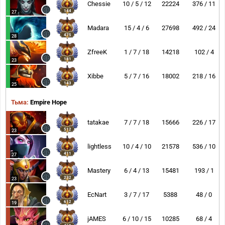
Chessie
10 / 5 / 12
22224
376 / 11
144
27
Madara
15 / 4 / 6
27698
492 / 24
475
28
ZfreeK
1 / 7 / 18
14218
102 / 4
181
23
Xibbe
5 / 7 / 16
18002
218 / 16
143
25
Тьма:
Empire Hope
tatakae
7 / 7 / 18
15666
226 / 17
512
23
lightless
10 / 4 / 10
21578
536 / 10
411
27
Mastery
6 / 4 / 13
15481
193 / 1
232
23
EcNart
3 / 7 / 17
5388
48 / 0
612
19
jAMES
6 / 10 / 15
10285
68 / 4