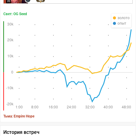
469
20
Свет: OG Seed
золото
опыт
Тьма: Empire Hope
История встреч