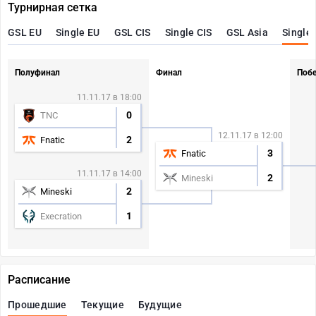
Турнирная сетка
GSL EU
Single EU
GSL CIS
Single CIS
GSL Asia
Single
Полуфинал
Финал
Поб
11.11.17 в 18:00
0
TNC
12.11.17 в 12:00
2
Fnatic
3
Fnatic
11.11.17 в 14:00
2
Mineski
2
Mineski
1
Execration
Расписание
Прошедшие
Текущие
Будущие