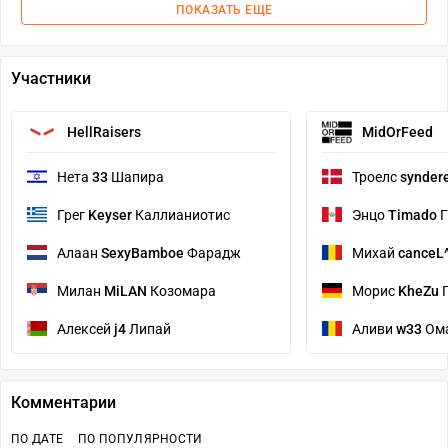
ПОКАЗАТЬ ЕЩЕ
Участники
HellRaisers
MidOrFeed
Нета
33
Шапира
Троелс
synder
Грег
Keyser
Каллианиотис
Энцо
Timado
Г
Алаан
SexyBamboe
Фарадж
Михай
canceL
Милан
MiLAN
Козомара
Морис
KheZu
Г
Алексей
j4
Липай
Аливи
w33
Ом
Комментарии
ПО ДАТЕ
ПО ПОПУЛЯРНОСТИ