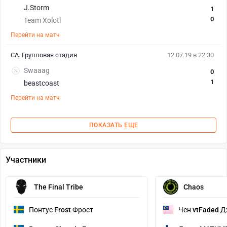
J.Storm
1
0
Team Xolotl
Перейти на матч
СА. Групповая стадия
12.07.19 в 22:30
Swaaag
0
1
beastcoast
Перейти на матч
ПОКАЗАТЬ ЕЩЕ
Участники
The Final Tribe
Chaos
Понтус
Frost
Фрост
Чен
vtFaded
Д