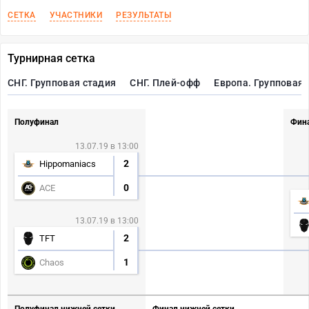
СЕТКА
УЧАСТНИКИ
РЕЗУЛЬТАТЫ
Турнирная сетка
СНГ. Групповая стадия
СНГ. Плей-офф
Европа. Групповая 
Полуфинал
Фина
13.07.19 в 13:00
2
Hippomaniacs
0
ACE
13.07.19 в 13:00
2
TFT
1
Chaos