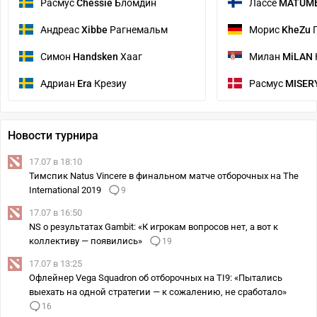
Расмус
Chessie
Бломдин
Лассе
MATUM
Андреас
Xibbe
Рагнемальм
Морис
KheZu
Г
Симон
Handsken
Хааг
Милан
MiLAN
Адриан
Era
Крезиу
Расмус
MISER
Новости турнира
17.07 в 18:10
Тимспик Natus Vincere в финальном матче отборочных на The
International 2019
9
17.07 в 16:50
NS о результатах Gambit: «К игрокам вопросов нет, а вот к
коллективу — появились»
19
17.07 в 13:25
Офлейнер Vega Squadron об отборочных на TI9: «Пытались
выехать на одной стратегии — к сожалению, не сработало»
16