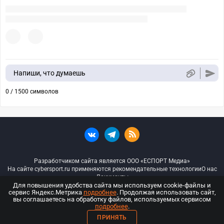
Напиши, что думаешь
0 / 1500 символов
Разработчиком сайта является ООО «ЕСПОРТ Медиа»
На сайте cybersport.ru применяются рекомендательные технологии
О нас
Документы
Для повышения удобства сайта мы используем cookie-файлы и
сервис Яндекс.Метрика
подробнее
. Продолжая использовать сайт,
© ООО «Киберспорт.ру» — Все права защищены
вы соглашаетесь на обработку файлов, используемых сервисом
подробнее
.
18+
ПРИНЯТЬ