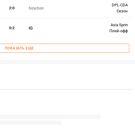
DPL-CDA
2
:
0
Newbee
Сезон
Asia Sprin
0
:
2
IG
Плей-офф
ПОКАЗАТЬ ЕЩЕ