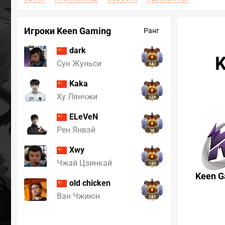
Игроки Keen Gaming
Ранг
dark
K
Сун Жуньси
342
Kaka
Ху Лянчжи
228
ELeVeN
Рен Янвэй
16
Xwy
Чжай Цзинкай
130
Keen G
old chicken
Ван Чжиюн
282