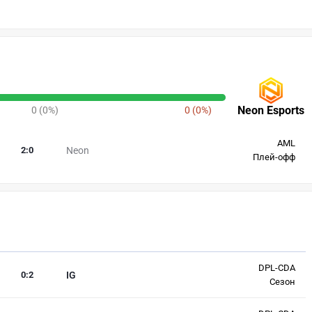
Neon Esports
0 (0%)
0 (0%)
AML
2
:
0
Neon
Плей-офф
DPL-CDA
0
:
2
IG
Сезон