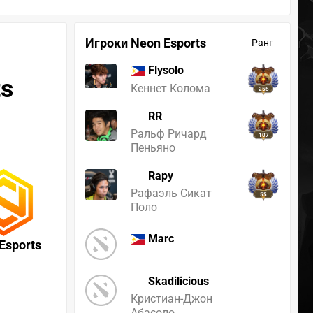
Игроки Neon Esports
Ранг
Flysolo
ts
Кеннет Колома
255
RR
Ральф Ричард
107
Пеньяно
Rapy
Рафаэль Сикат
55
Поло
Marc
Esports
Skadilicious
Кристиан-Джон
Абасоло