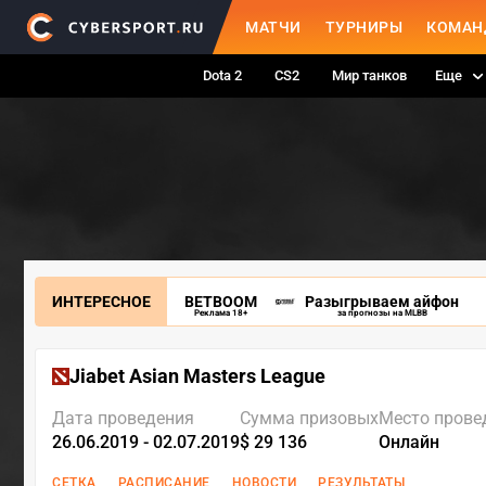
МАТЧИ
ТУРНИРЫ
КОМАН
Dota 2
CS2
Мир танков
Еще
ИНТЕРЕСНОЕ
BETBOOM
Разыгрываем айфон
Реклама 18+
за прогнозы на MLBB
Jiabet Asian Masters League
Дата проведения
Сумма призовых
Место прове
26.06.2019 - 02.07.2019
$ 29 136
Онлайн
СЕТКА
РАСПИСАНИЕ
НОВОСТИ
РЕЗУЛЬТАТЫ