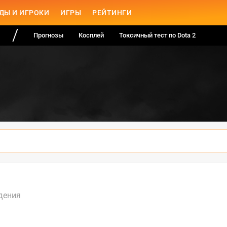
ДЫ И ИГРОКИ
ИГРЫ
РЕЙТИНГИ
Прогнозы
Косплей
Токсичный тест по Dota 2
дения