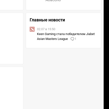
Главные новости
02.07 в 15:50
Keen Gaming стала победителем Jiabet
Asian Masters League
1