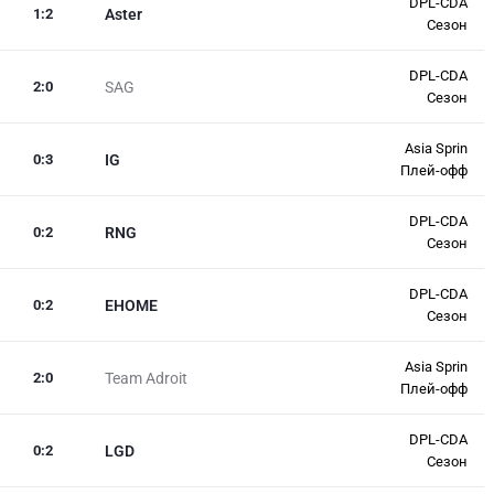
DPL-CDA
1
:
2
Aster
Сезон
DPL-CDA
2
:
0
SAG
Сезон
Asia Sprin
0
:
3
IG
Плей-офф
DPL-CDA
0
:
2
RNG
Сезон
DPL-CDA
0
:
2
EHOME
Сезон
Asia Sprin
2
:
0
Team Adroit
Плей-офф
DPL-CDA
0
:
2
LGD
Сезон