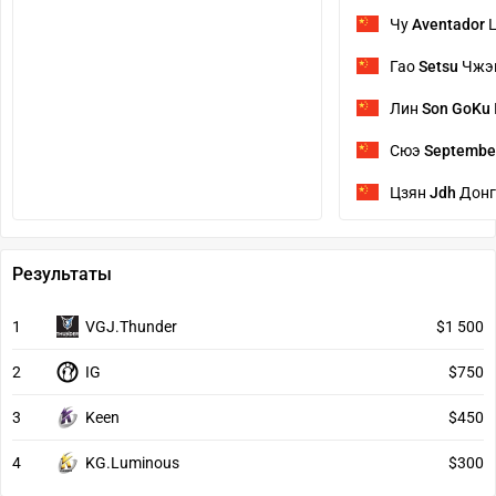
Чу
Aventador
Ц
Гао
Setsu
Чжэ
Лин
Son GoKu
Сюэ
Septembe
Цзян
Jdh
Донг
Результаты
1
VGJ.Thunder
$1 500
2
IG
$750
3
Keen
$450
4
KG.Luminous
$300