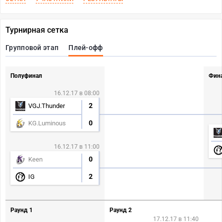
Турнирная сетка
Групповой этап
Плей-офф
Полуфинал
Фин
16.12.17 в 08:00
2
VGJ.Thunder
0
KG.Luminous
16.12.17 в 11:00
0
Keen
2
IG
Раунд 1
Раунд 2
17.12.17 в 11:40