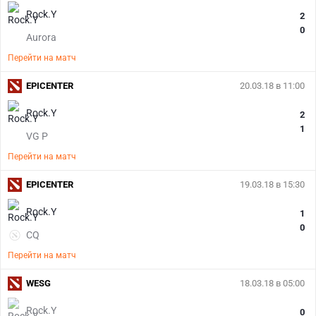
Rock.Y
2
0
Aurora
Перейти на матч
EPICENTER
20.03.18 в 11:00
Rock.Y
2
1
VG P
Перейти на матч
EPICENTER
19.03.18 в 15:30
Rock.Y
1
0
CQ
Перейти на матч
WESG
18.03.18 в 05:00
Rock.Y
0