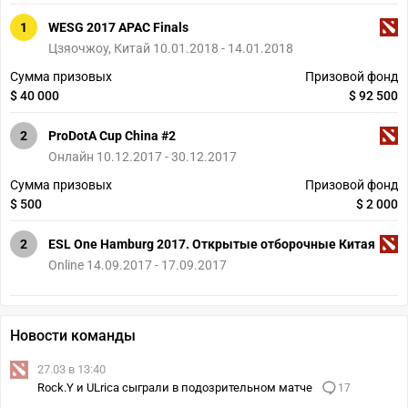
1
WESG 2017 APAC Finals
Цзяочжоу, Китай 10.01.2018 - 14.01.2018
Сумма призовых
Призовой фонд
$ 40 000
$ 92 500
2
ProDotA Cup China #2
Онлайн 10.12.2017 - 30.12.2017
Сумма призовых
Призовой фонд
$ 500
$ 2 000
2
ESL One Hamburg 2017. Открытые отборочные Китая
Online 14.09.2017 - 17.09.2017
Новости команды
27.03 в 13:40
Rock.Y и ULrica сыграли в подозрительном матче
17