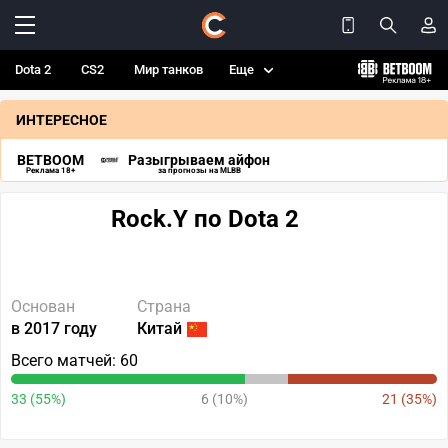
Dota 2
CS2
Мир танков
Еще
ИНТЕРЕСНОЕ
BETBOOM
Разыгрываем айфон
Реклама 18+
за прогнозы на MLBB
Rock.Y по Dota 2
Основан
Страна
в 2017 году
Китай
Всего матчей: 60
33 (55%)
6 (10%)
21 (35%)