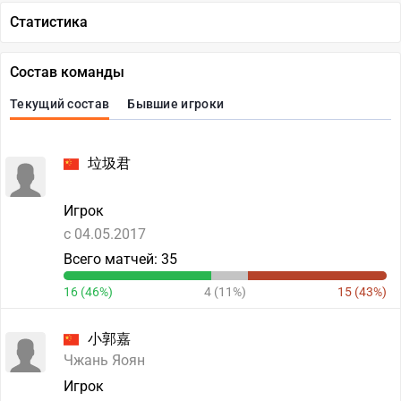
Статистика
Состав команды
Текущий состав
Бывшие игроки
垃圾君
Игрок
c 04.05.2017
Всего матчей: 35
16 (46%)
4 (11%)
15 (43%)
小郭嘉
Чжань Яоян
Игрок