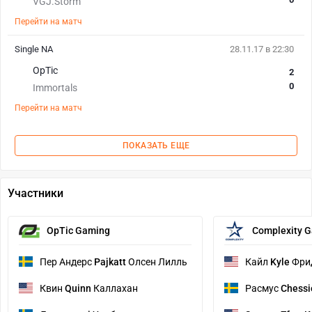
VGJ.Storm
Перейти на матч
Single NA
28.11.17 в 22:30
OpTic
2
0
Immortals
Перейти на матч
ПОКАЗАТЬ ЕЩЕ
Участники
OpTic Gaming
Complexity 
Пер Андерс
Pajkatt
Олсен Лилль
Кайл
Kyle
Фри
Квин
Quinn
Каллахан
Расмус
Chessi