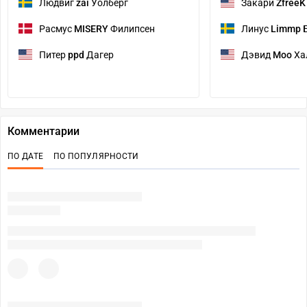
Людвиг
zai
Уолберг
Закари
ZfreeK
Расмус
MISERY
Филипсен
Линус
Limmp
Б
Питер
ppd
Дагер
Дэвид
Moo
Ха
Комментарии
ПО ДАТЕ
ПО ПОПУЛЯРНОСТИ