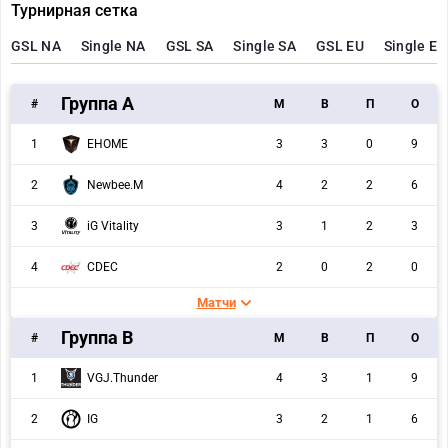
Турнирная сетка
GSL NA
Single NA
GSL SA
Single SA
GSL EU
Single EU
Группа A
#
M
В
П
О
1
EHOME
3
3
0
9
2
Newbee.M
4
2
2
6
3
iG Vitality
3
1
2
3
4
CDEC
2
0
2
0
Матчи
Группа B
#
M
В
П
О
1
VGJ.Thunder
4
3
1
9
2
IG
3
2
1
6