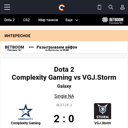
Dota 2
CS2
Мир танков
Еще
ИНТЕРЕСНОЕ
BETBOOM
Разыгрываем айфон
Реклама 18+
за прогнозы на MLBB
Dota 2
Complexity Gaming vs VGJ.Storm
Galaxy
Single NA
BEST-OF-3
2
:
0
Complexity Gaming
VGJ.Storm