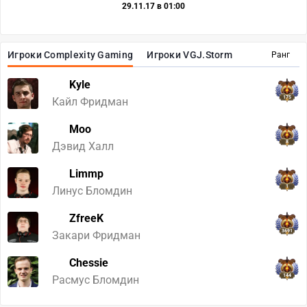
29.11.17 в 01:00
Игроки Complexity Gaming
Игроки VGJ.Storm
Ранг
Kyle
175
Кайл Фридман
Moo
8
Дэвид Халл
Limmp
1
Линус Бломдин
ZfreeK
3691
Закари Фридман
Chessie
144
Расмус Бломдин