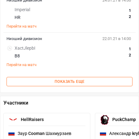
Низший дивизион
24.01.21 в 14:00
Imperial
1
2
HR
Перейти на матч
Низший дивизион
22.01.21 в 14:00
XactJlepbI
1
2
B8
Перейти на матч
ПОКАЗАТЬ ЕЩЕ
Участники
HellRaisers
PuckChamp
Заур
Cooman
Шахмурзаев
Александр
kry