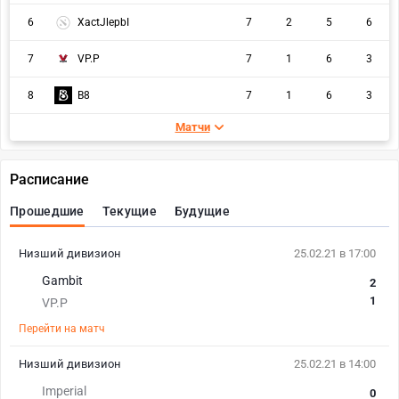
6
XactJlepbI
7
2
5
6
7
VP.P
7
1
6
3
8
B8
7
1
6
3
Матчи
Расписание
Прошедшие
Текущие
Будущие
Низший дивизион
25.02.21 в 17:00
Gambit
2
1
VP.P
Перейти на матч
Низший дивизион
25.02.21 в 14:00
Imperial
0