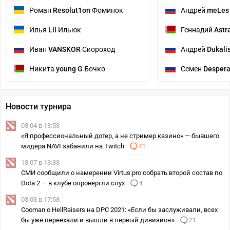
Роман
Resolut1on
Фоминок
Андрей
meLes
Илья
Lil
Ильюк
Геннадий
Astr
Иван
VANSKOR
Скороход
Андрей
Dukali
Никита
young G
Бочко
Семен
Despera
Новости турнира
03.04 в 18:53
«Я профессиональный дотер, а не стример казино» — бывшего
мидера NAVI забанили на Twitch
41
13.07 в 13:33
СМИ сообщили о намерении Virtus.pro собрать второй состав по
Dota 2 — в клубе опровергли слух
4
03.03 в 17:58
Cooman о HellRaisers на DPC 2021: «Если бы заслуживали, всех
бы уже переехали и вышли в первый дивизион»
21