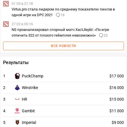
01.03 в 21:18
Virtus.pro стала лидером по среднему показателю пингов в
одной игре на DPC 2021
16
27.02 в 00:16
NS проанализировал спорный матч XactJlepbI: «По игре
отличить 322 от плохого геймплея невозможно»
22
ВСЕ НОВОСТИ
Результаты
1
PuckChamp
$17 000
2
Winstrike
$16 000
3
HR
$15 000
4
Gambit
$11 000
5
Imperial
$9 000