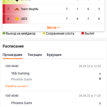
7
Team MagMa
7
1
6
3
8
LBZS
7
0
7
0
Матчи
Выход на мейджор
Сохранение слота
Вылет
Расписание
Прошедшие
Текущие
Будущие
10014040
26.04.22 в 12:20
Ybb Gaming
1
0
Phoenix Gami
Перейти на матч
10014040
26.04.22 в 11:20
Phoenix Gami
1