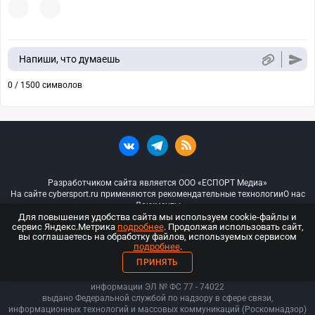
Напиши, что думаешь
0 / 1500 символов
Разработчиком сайта является ООО «ЕСПОРТ Медиа»
На сайте cybersport.ru применяются рекомендательные технологии
О нас
Документы
Для повышения удобства сайта мы используем cookie-файлы и
сервис Яндекс.Метрика
подробнее
. Продолжая использовать сайт,
© ООО «Киберспорт.ру» — Все права защищены
вы соглашаетесь на обработку файлов, используемых сервисом
подробнее
.
18+
ПРИНЯТЬ
ООО «Киберспорт.ру». Свидетельство о регистрации средств массовой
информации ЭЛ № ФС 77 - 74
022
выдано Федеральной службой по надзору в сфере связи,
информационных технологий и массовых коммуникаций (Роскомнадзор)