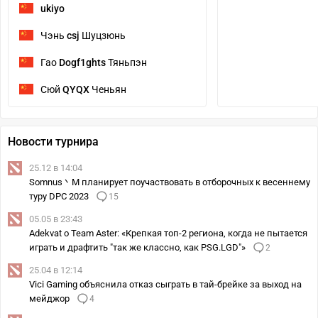
ukiyo
Чэнь
csj
Шуцзюнь
Гао
Dogf1ghts
Тяньпэн
Сюй
QYQX
Ченьян
Новости турнира
25.12 в 14:04
Somnus丶M планирует поучаствовать в отборочных к весеннему
туру DPC 2023
15
05.05 в 23:43
Adekvat о Team Aster: «Крепкая топ-2 региона, когда не пытается
играть и драфтить "так же классно, как PSG.LGD"»
2
25.04 в 12:14
Vici Gaming объяснила отказ сыграть в тай-брейке за выход на
мейджор
4