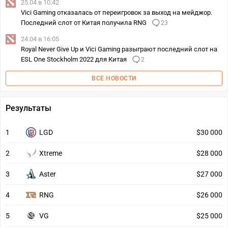
25.04 в 10:42
Vici Gaming отказалась от переигровок за выход на мейджор.
Последний слот от Китая получила RNG
23
24.04 в 16:05
Royal Never Give Up и Vici Gaming разыграют последний слот на
ESL One Stockholm 2022 для Китая
2
ВСЕ НОВОСТИ
Результаты
1
LGD
$30 000
2
Xtreme
$28 000
3
Aster
$27 000
4
RNG
$26 000
5
VG
$25 000