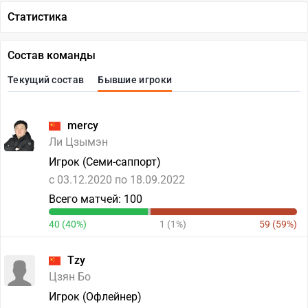
Статистика
Состав команды
Текущий состав
Бывшие игроки
mercy
Ли Цзымэн
Игрок (Семи-саппорт)
c 03.12.2020 по 18.09.2022
Всего матчей: 100
40 (40%)
1 (1%)
59 (59%)
Tzy
Цзян Бо
Игрок (Офлейнер)