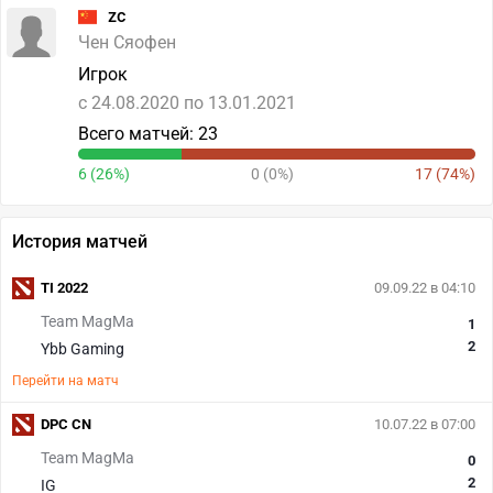
zc
Чен Сяофен
Игрок
c 24.08.2020 по 13.01.2021
Всего матчей: 23
6 (26%)
0 (0%)
17 (74%)
История матчей
TI 2022
09.09.22 в 04:10
Team MagMa
1
2
Ybb Gaming
Перейти на матч
DPC CN
10.07.22 в 07:00
Team MagMa
0
2
IG