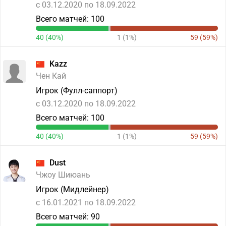
c 03.12.2020 по 18.09.2022
Всего матчей: 100
40 (40%)
1 (1%)
59 (59%)
Kazz
Чен Кай
Игрок (Фулл-саппорт)
c 03.12.2020 по 18.09.2022
Всего матчей: 100
40 (40%)
1 (1%)
59 (59%)
Dust
Чжоу Шиюань
Игрок (Мидлейнер)
c 16.01.2021 по 18.09.2022
Всего матчей: 90