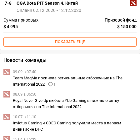
7-8
OGA Dota PIT Season 4. Китай
Онлайн 02.12.2020 - 12.12.2020
Сумма призовых
Призовой фонд
$ 4 995
$ 150 000
ПОКАЗАТЬ ЕЩЕ
Новости команды
09.09 в 07:40
Team MagMa покинула региональные отборочные на The
International 2022
1
08.09 в 06:50
Royal Never Give Up выбила Ybb Gaming в нижнюю сетку
отборочных на The International 2022
10.07 в 11:10
Invictus Gaming и CDEC Gaming получили места в первом
дивизионе DPC
15.04 в 15:33