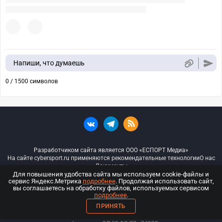
Напиши, что думаешь
0 / 1500 символов
Разработчиком сайта является ООО «ЕСПОРТ Медиа»
На сайте cybersport.ru применяются рекомендательные технологии
О нас
Документы
Для повышения удобства сайта мы используем cookie-файлы и
сервис Яндекс.Метрика
подробнее
. Продолжая использовать сайт,
© ООО «Киберспорт.ру» — Все права защищены
вы соглашаетесь на обработку файлов, используемых сервисом
подробнее
.
18+
ПРИНЯТЬ
ООО «Киберспорт.ру». Свидетельство о регистрации средств массовой