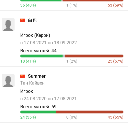
36 (40%)
1 (1%)
53 (59%)
白也
Игрок (Керри)
c 17.08.2021 по 18.09.2022
Всего матчей: 44
18 (41%)
1 (2%)
25 (57%)
Summer
Тан Кайвен
Игрок
c 24.08.2020 по 17.08.2021
Всего матчей: 69
24 (35%)
0 (0%)
45 (65%)