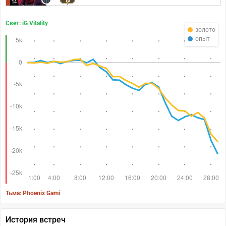
10
14
Свет: iG Vitality
золото
опыт
Тьма: Phoenix Gami
История встреч