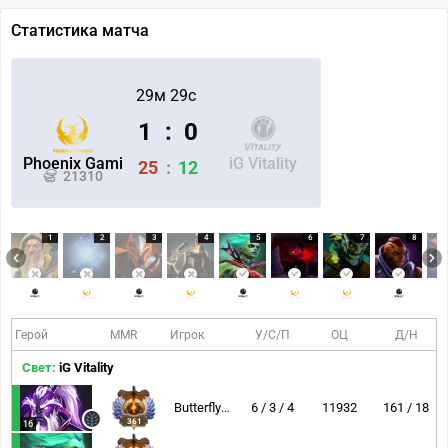
Статистика матча
29м 29с
1
:
0
Phoenix Gami
iG Vitality
25
:
12
21310
1
2
3
4
5
6
7
8
Герой
MMR
Игрок
У/С/П
ОЦ
Д/Н
Свет:
iG Vitality
ButterflyEffect
6 / 3 / 4
11932
161 / 18
361
16