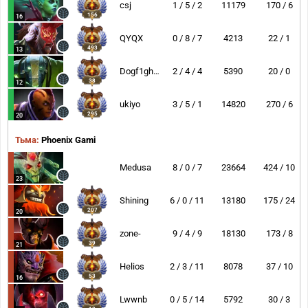
csj
1 / 5 / 2
11179
170 / 6
156
16
QYQX
0 / 8 / 7
4213
22 / 1
493
13
Dogf1ghts
2 / 4 / 4
5390
20 / 0
38
12
ukiyo
3 / 5 / 1
14820
270 / 6
295
20
Тьма:
Phoenix Gami
Medusa
8 / 0 / 7
23664
424 / 10
23
Shining
6 / 0 / 11
13180
175 / 24
207
20
zone-
9 / 4 / 9
18130
173 / 8
39
21
Helios
2 / 3 / 11
8078
37 / 10
53
16
Lwwnb
0 / 5 / 14
5792
30 / 3