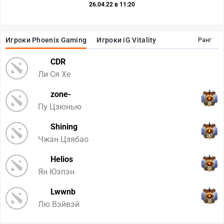
26.04.22 в 11:20
Игроки Phoenix Gaming
Игроки iG Vitality
Ранг
CDR
Ли Ся Хе
zone-
39
Пу Цзюнью
Shining
207
Чжан Цзябао
Helios
53
Ян Юэпэн
Lwwnb
10
Лю Вэйвэй