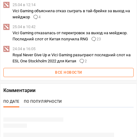
25.04 в 12:14
Vici Gaming объяснила отказ сыграть в тай-брейке за выход на
мейджор
4
25.04 в 10:42
Vici Gaming отказалась от переигровок за выход на мейджор.
Последний слот от Китая получила RNG
23
24.04 в 16:05
Royal Never Give Up и Vici Gaming разыграют последний слот на
ESL One Stockholm 2022 для Китая
2
ВСЕ НОВОСТИ
Комментарии
ПО ДАТЕ
ПО ПОПУЛЯРНОСТИ