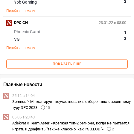
2
Ybb Gaming
Перейти на матч
DPC CN
23.01.22 в 08:00
Phoenix Gami
1
2
VG
Перейти на матч
ПОКАЗАТЬ ЕЩЕ
Главные новости
25.12 в 14:04
Somnus丶M планирует поучаствовать в отборочных к весеннему
туру DPC 2023
15
05.05 в 23:43
Adekvat о Team Aster: «Крепкая топ-2 региона, когда не пытается
играть и драфтить "так же классно, как PSG.LGD"»
2