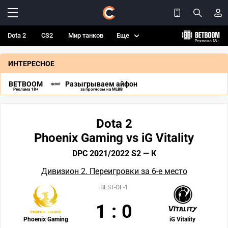
Dota 2
CS2
Мир танков
Еще
ИНТЕРЕСНОЕ
BETBOOM
Разыгрываем айфон
Реклама 18+
за прогнозы на MLBB
Dota 2
Phoenix Gaming vs iG Vitality
DPC 2021/2022 S2 — К
Дивизион 2. Переигровки за 6-е место
BEST-OF-1
1
:
0
Phoenix Gaming
iG Vitality