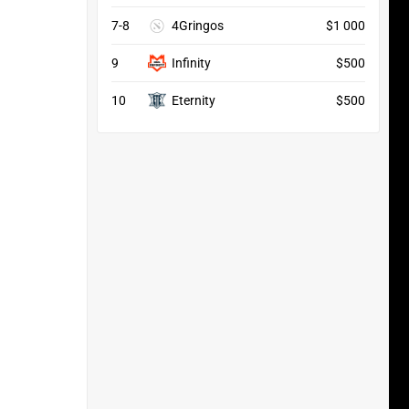
7-8
4Gringos
$1 000
9
Infinity
$500
10
Eternity
$500