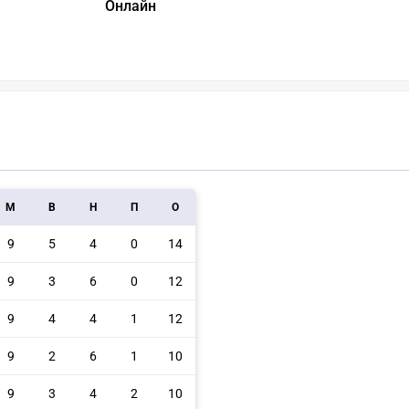
Онлайн
M
В
Н
П
О
9
5
4
0
14
9
3
6
0
12
9
4
4
1
12
9
2
6
1
10
9
3
4
2
10