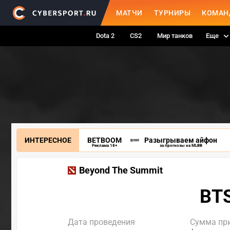
МАТЧИ
ТУРНИРЫ
КОМАН
Dota 2
CS2
Мир танков
Еще
ИНТЕРЕСНОЕ
BETBOOM
Разыгрываем айфон
Реклама 18+
за прогнозы на MLBB
Beyond The Summit
BTS
Дата проведения
Сумма пр