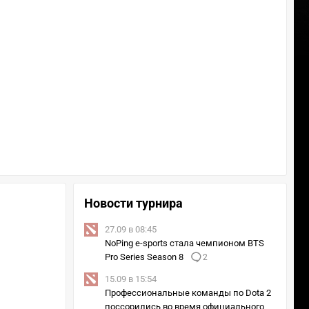
Новости турнира
27.09 в 08:45
NoPing e-sports стала чемпионом BTS
Pro Series Season 8
2
15.09 в 15:54
Профессиональные команды по Dota 2
поссорились во время официального