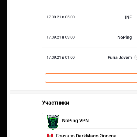
17.09.21 в 05:00
INF
17.09.21 в 03:00
NoPing
17.09.21 в 01:00
Fúria Jovem
Участники
NoPing VPN
Гонзало
DarkMago
Эррера