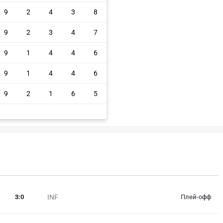
9
2
4
3
8
9
2
3
4
7
9
1
4
4
6
9
1
4
4
6
9
2
1
6
5
3
:
0
INF
Плей-офф