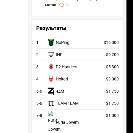
матча
32
Результаты
1
NoPing
$16 000
2
INF
$9 200
3
D2 Hustlers
$5 300
4
Hokori
$3 000
5-6
4ZM
$1 750
5-6
TEAM TEAM
$1 750
7-8
$1 000
Furia Jovem