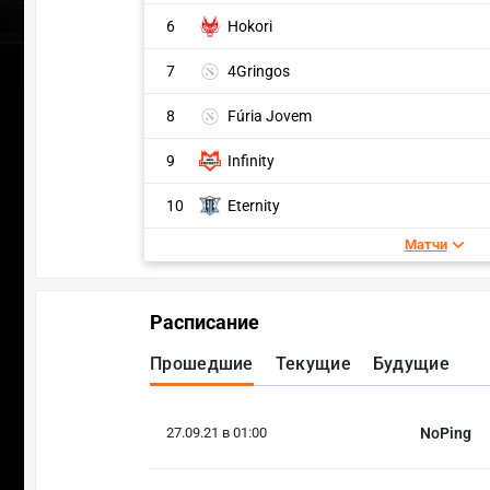
6
Hokori
7
4Gringos
8
Fúria Jovem
9
Infinity
10
Eternity
Матчи
Расписание
Прошедшие
Текущие
Будущие
27.09.21 в 01:00
NoPing