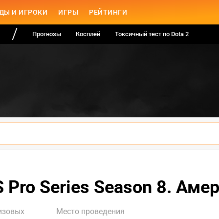
ДЫ И ИГРОКИ
ИГРЫ
РЕЙТИНГИ
Прогнозы
Косплей
Токсичный тест по Dota 2
 Pro Series Season 8. Аме
изовых
Место проведения