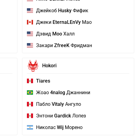
Джейкоб
Husky
Фифик
Джеки
EternaLEnVy
Мао
Дэвид
Moo
Халл
Закари
ZfreeK
Фридман
Hokori
Tiares
Жоао
4nalog
Джаннини
Пабло
Vitaly
Ангуло
Энтони
Gardick
Лопез
Николас
Wij
Морено