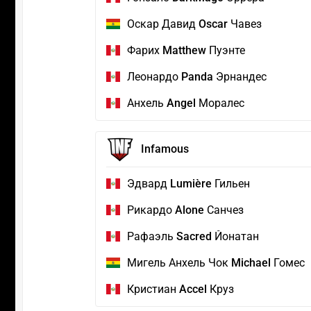
Оскар Давид
Oscar
Чавез
Фарих
Matthew
Пуэнте
Леонардо
Panda
Эрнандес
Анхель
Angel
Моралес
Infamous
Эдвард
Lumière
Гильен
Рикардо
Alone
Санчез
Рафаэль
Sacred
Йонатан
Мигель Анхель Чок
Michael
Гомес
Кристиан
Accel
Круз