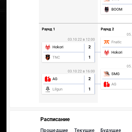
BOOM
Раунд 1
Раунд 2
05.
03.10.22 в 12:00
Fnatic
2
Hokori
Hokori
1
TNC
05.
03.10.22 в 16:00
SMG
2
AG
AG
1
Lilgun
Расписание
Прошедшие
Текущие
Будущие