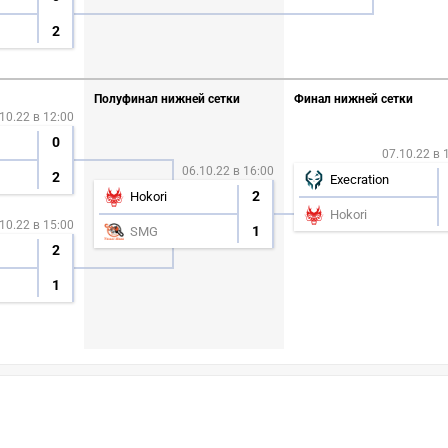
2
Полуфинал нижней сетки
Финал нижней сетки
10.22 в 12:00
0
07.10.22 в 
06.10.22 в 16:00
2
Execration
2
Hokori
Hokori
10.22 в 15:00
1
SMG
2
1