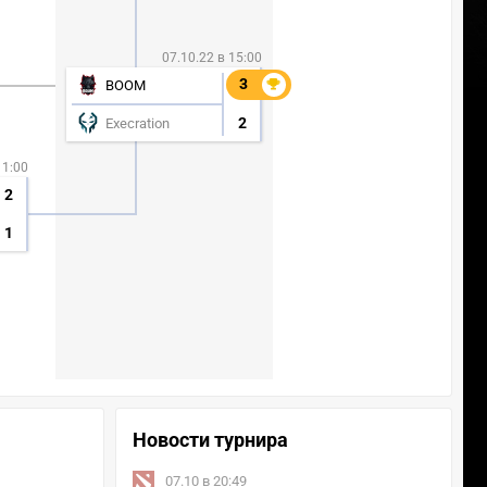
07.10.22 в 15:00
3
3
BOOM
2
Execration
11:00
2
1
Новости турнира
07.10 в 20:49