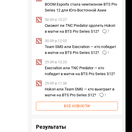
BOOM Esports стала чемпионом BTS Pro
Series 12 для Юго-Восточной Азии
30.09 в 13:27
Сможет ли TNC Predator одолеть Hokori
в матче на BTS Pro Series S12?
7
30.09 в 12:02
Team SMG или Execration — кто победит
в матче на BTS Pro Series S12?
1
29.09 в 13:25
Execration или TNC Predator — кто
победит в матче на BTS Pro Series S12?
29.09 в 11:30
Hokori или Team SMG — кто выиграет в
матче на BTS Pro Series S12?
1
ВСЕ НОВОСТИ
Результаты