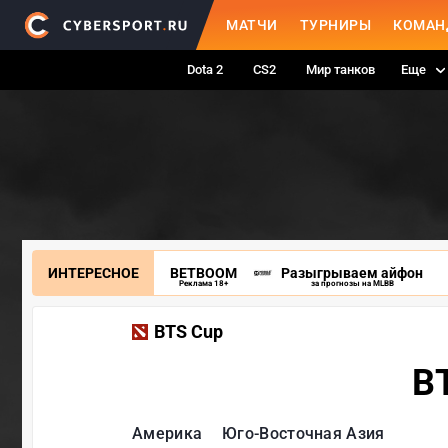
МАТЧИ
ТУРНИРЫ
КОМАН
Dota 2
CS2
Мир танков
Еще
ИНТЕРЕСНОЕ
BETBOOM
Разыгрываем айфон
Реклама 18+
за прогнозы на MLBB
BTS Cup
BT
Америка
Юго-Восточная Азия