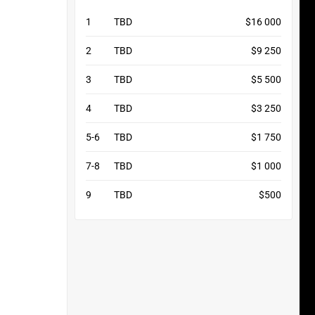
1
TBD
$16 000
2
TBD
$9 250
3
TBD
$5 500
4
TBD
$3 250
5-6
TBD
$1 750
7-8
TBD
$1 000
9
TBD
$500