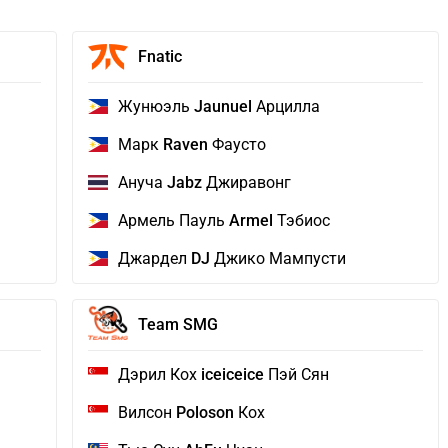
Fnatic
Жунюэль
Jaunuel
Арцилла
Марк
Raven
Фаусто
Ануча
Jabz
Джиравонг
Армель Пауль
Armel
Тэбиос
Джардел
DJ
Джико Мампусти
Team SMG
Дэрил Кох
iceiceice
Пэй Сян
Вилсон
Poloson
Кох