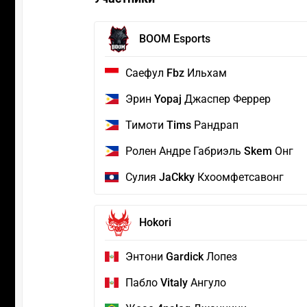
BOOM Esports
Саефул
Fbz
Ильхам
Эрин
Yopaj
Джаспер Феррер
Тимоти
Tims
Рандрап
Ролен Андре Габриэль
Skem
Онг
Сулия
JaCkky
Кхоомфетсавонг
Hokori
Энтони
Gardick
Лопез
Пабло
Vitaly
Ангуло