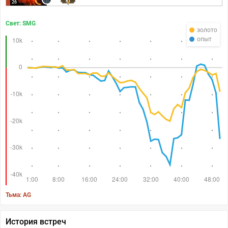
81
26
Свет: SMG
золото
опыт
Тьма: AG
История встреч