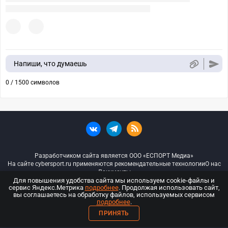
Напиши, что думаешь
0 / 1500 символов
Разработчиком сайта является ООО «ЕСПОРТ Медиа»
На сайте cybersport.ru применяются рекомендательные технологии
О нас
Документы
Для повышения удобства сайта мы используем cookie-файлы и
сервис Яндекс.Метрика
подробнее
. Продолжая использовать сайт,
© ООО «Киберспорт.ру» — Все права защищены
вы соглашаетесь на обработку файлов, используемых сервисом
подробнее
.
18+
ПРИНЯТЬ
ООО «Киберспорт.ру». Свидетельство о регистрации средств массовой