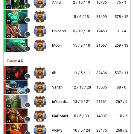
AhFu
2 / 10 / 19
10736
75 / 1
157
21
5 / 6 / 13
31499
578 / 15
32
27
Poloson
5 / 13 / 18
12463
91 / 4
50
20
Moon
15 / 9 / 10
21567
269 / 13
327
26
Тьма:
AG
db-
11 / 5 / 11
32436
537 / 11
79
27
Varizh
12 / 13 / 28
13536
88 / 0
685
22
inYourdreaM
13 / 5 / 21
21161
267 / 9
147
26
NARMAN
5 / 5 / 33
14807
115 / 5
209
24
woMy
10 / 5 / 24
23475
268 / 2