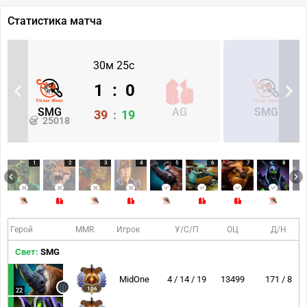
Статистика матча
30м 25с
1
:
0
SMG
AG
SMG
39
:
19
25018
1
2
3
4
5
6
7
8
Герой
MMR
Игрок
У/С/П
ОЦ
Д/Н
Свет:
SMG
MidOne
4 / 14 / 19
13499
171 / 8
106
22