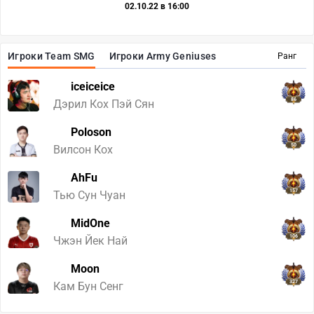
02.10.22 в 16:00
Игроки Team SMG
Игроки Army Geniuses
Ранг
iceiceice
86
Дэрил Кох Пэй Сян
Poloson
50
Вилсон Кох
AhFu
157
Тью Сун Чуан
MidOne
106
Чжэн Йек Най
Moon
327
Кам Бун Сенг