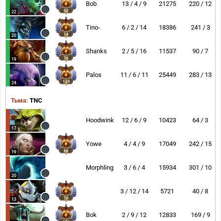
Bob
13 / 4 / 9
21275
220 / 12
50
22
Tino-
6 / 2 / 14
18386
241 / 3
74
20
Shanks
2 / 5 / 16
11537
90 / 7
76
19
Palos
11 / 6 / 11
25449
283 / 13
139
24
Тьма:
TNC
Hoodwink
12 / 6 / 9
10423
64 / 3
17
Yowe
4 / 4 / 9
17049
242 / 15
66
19
Morphling
3 / 6 / 4
15934
301 / 10
20
3 / 12 / 14
5721
40 / 8
70
13
Bok
2 / 9 / 12
12833
169 / 9