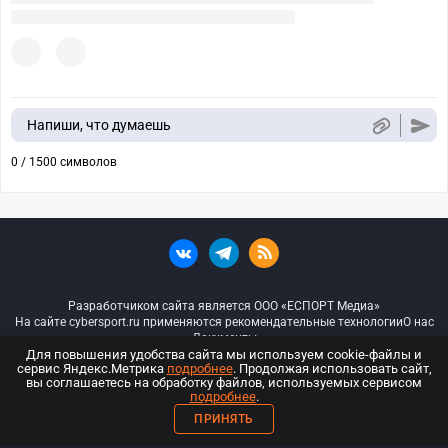
Напиши, что думаешь
0 / 1500 символов
Разработчиком сайта является ООО «ЕСПОРТ Медиа»
На сайте cybersport.ru применяются рекомендательные технологии
О нас
Документы
Для повышения удобства сайта мы используем cookie-файлы и
сервис Яндекс.Метрика
подробнее
. Продолжая использовать сайт,
© ООО «Киберспорт.ру» — Все права защищены
вы соглашаетесь на обработку файлов, используемых сервисом
подробнее
.
18+
ПРИНЯТЬ
ООО «Киберспорт.ру». Свидетельство о регистрации средств массовой