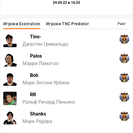
29.09.22 в 16:25
Игроки Execration
Игроки TNC Predator
Ранг
Tino-
74
Джастин Гримальдо
Palos
139
Марри Ламатао
Bob
50
Марк Энтони Урбина
RR
107
Ральф Ричард Пеньяно
Shanks
76
Марк Редира