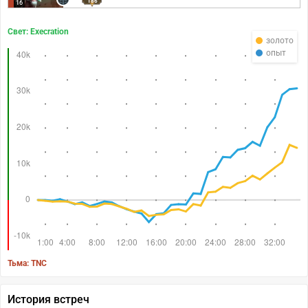
186
16
Свет: Execration
золото
опыт
Тьма: TNC
История встреч