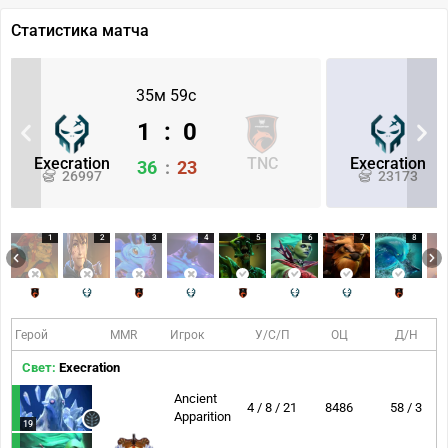
Статистика матча
35м 59с
1
:
0
Execration
TNC
Execration
36
:
23
26997
23173
1
2
3
4
5
6
7
8
Герой
MMR
Игрок
У/С/П
ОЦ
Д/Н
Свет:
Execration
Ancient
4 / 8 / 21
8486
58 / 3
Apparition
19