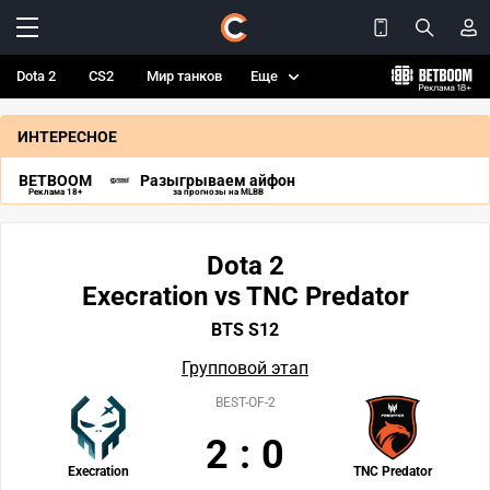
Dota 2
CS2
Мир танков
Еще
ИНТЕРЕСНОЕ
BETBOOM
Разыгрываем айфон
Реклама 18+
за прогнозы на MLBB
Dota 2
Execration vs TNC Predator
BTS S12
Групповой этап
BEST-OF-2
2
:
0
Execration
TNC Predator