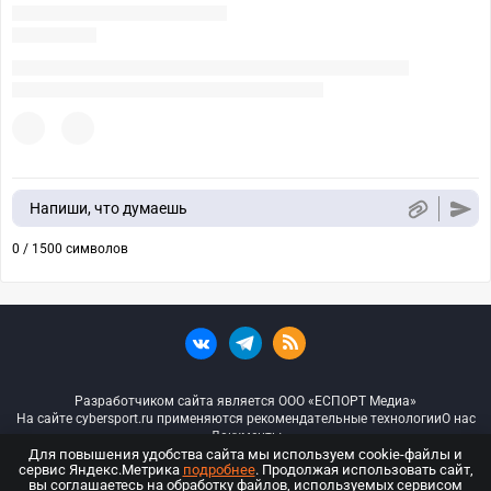
Напиши, что думаешь
0 / 1500 символов
Разработчиком сайта является ООО «ЕСПОРТ Медиа»
На сайте cybersport.ru применяются рекомендательные технологии
О нас
Документы
Для повышения удобства сайта мы используем cookie-файлы и
сервис Яндекс.Метрика
подробнее
. Продолжая использовать сайт,
© ООО «Киберспорт.ру» — Все права защищены
вы соглашаетесь на обработку файлов, используемых сервисом