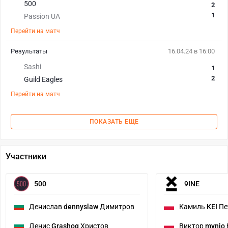
500
2
1
Passion UA
Перейти на матч
Результаты
16.04.24 в 16:00
Sashi
1
2
Guild Eagles
Перейти на матч
ПОКАЗАТЬ ЕЩЕ
Участники
500
9INE
Денислав
dennyslaw
Димитров
Камиль
KEI
Пе
Денис
Grashog
Христов
Виктор
mynio