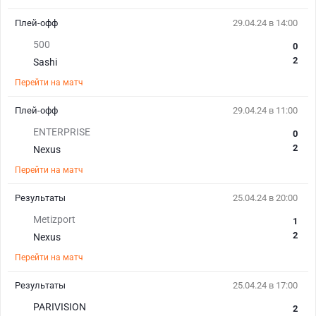
Плей-офф
29.04.24 в 14:00
500
0
2
Sashi
Перейти на матч
Плей-офф
29.04.24 в 11:00
ENTERPRISE
0
2
Nexus
Перейти на матч
Результаты
25.04.24 в 20:00
Metizport
1
2
Nexus
Перейти на матч
Результаты
25.04.24 в 17:00
PARIVISION
2