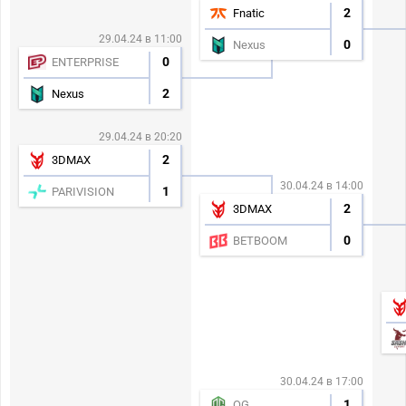
2
Fnatic
29.04.24 в 11:00
0
Nexus
0
ENTERPRISE
2
Nexus
29.04.24 в 20:20
2
3DMAX
30.04.24 в 14:00
1
PARIVISION
2
3DMAX
0
BETBOOM
30.04.24 в 17:00
1
OG