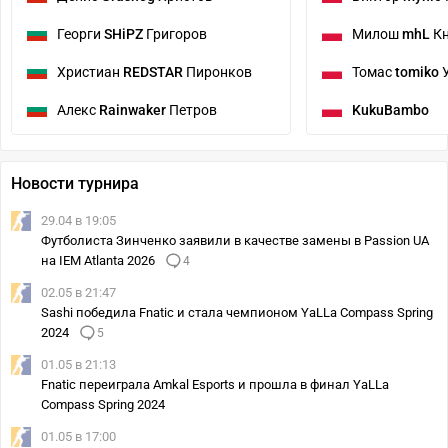
Георги
SHiPZ
Григоров
Милош
mhL
К
Христиан
REDSTAR
Пиронков
Томас
tomiko
У
Алекс
Rainwaker
Петров
KukuBambo
Новости турнира
29.04 в 19:05
Футболиста Зинченко заявили в качестве замены в Passion UA
на IEM Atlanta 2026
4
02.05 в 21:47
Sashi победила Fnatic и стала чемпионом YaLLa Compass Spring
2024
5
01.05 в 21:13
Fnatic переиграла Amkal Esports и прошла в финал YaLLa
Compass Spring 2024
01.05 в 17:00