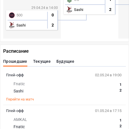
29.04.24 в 14:00
2
Sashi
0
500
2
Sashi
Расписание
Прошедшие
Текущие
Будущие
Плей-офф
02.05.24 в 19:00
Fnatic
1
2
Sashi
Перейти на матч
Плей-офф
01.05.24 в 17:15
AMKAL
1
2
Fnatic