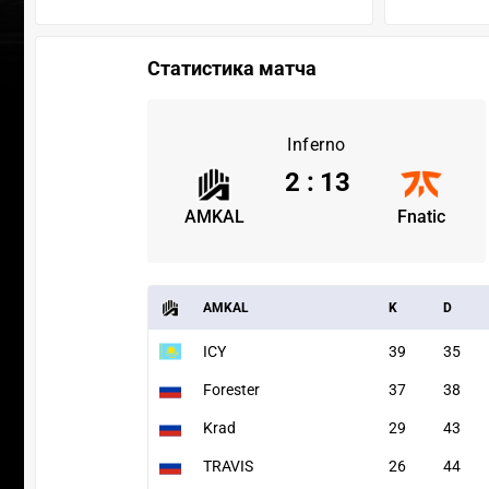
Статистика матча
Inferno
2
:
13
AMKAL
Fnatic
AMKAL
K
D
ICY
39
35
Forester
37
38
Krad
29
43
TRAVIS
26
44