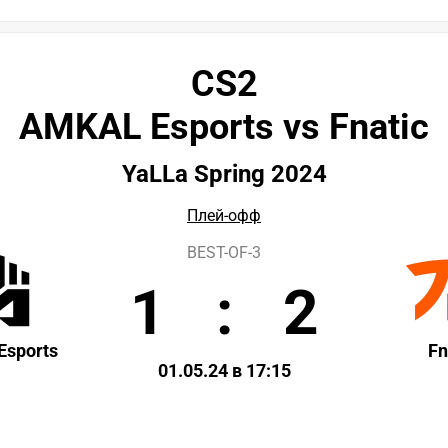
CS2
AMKAL Esports vs Fnatic
YaLLa Spring 2024
Плей-офф
BEST-OF-3
1
:
2
sports
Fn
01.05.24 в 17:15