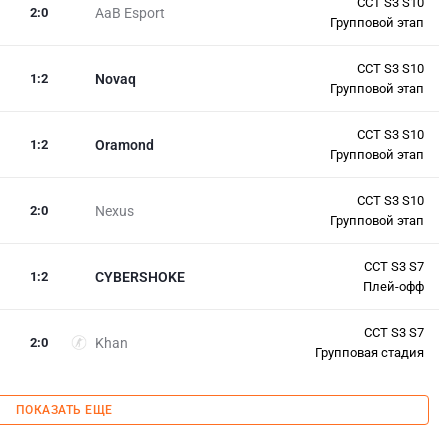
CCT S3 S10
2
:
0
AaB Esport
Групповой этап
CCT S3 S10
1
:
2
Novaq
Групповой этап
CCT S3 S10
1
:
2
Oramond
Групповой этап
CCT S3 S10
2
:
0
Nexus
Групповой этап
CCT S3 S7
1
:
2
CYBERSHOKE
Плей-офф
CCT S3 S7
2
:
0
Khan
Групповая стадия
ПОКАЗАТЬ ЕЩЕ