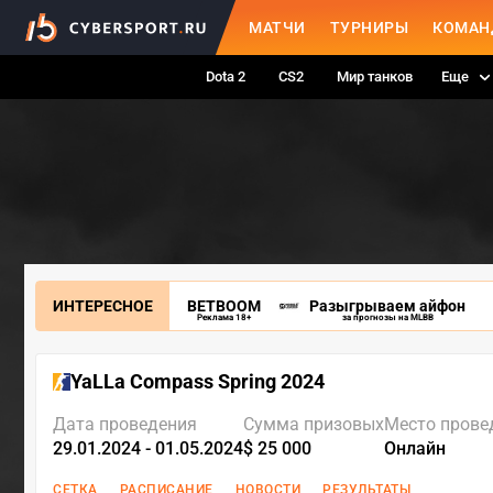
МАТЧИ
ТУРНИРЫ
КОМАН
Dota 2
CS2
Мир танков
Еще
ИНТЕРЕСНОЕ
BETBOOM
Разыгрываем айфон
Реклама 18+
за прогнозы на MLBB
YaLLa Compass Spring 2024
Дата проведения
Сумма призовых
Место прове
29.01.2024 - 01.05.2024
$ 25 000
Онлайн
СЕТКА
РАСПИСАНИЕ
НОВОСТИ
РЕЗУЛЬТАТЫ