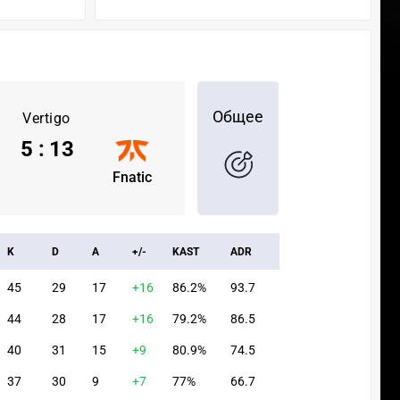
Общее
Vertigo
5
:
13
Fnatic
K
D
A
+/-
KAST
ADR
45
29
17
+16
86.2%
93.7
44
28
17
+16
79.2%
86.5
40
31
15
+9
80.9%
74.5
37
30
9
+7
77%
66.7