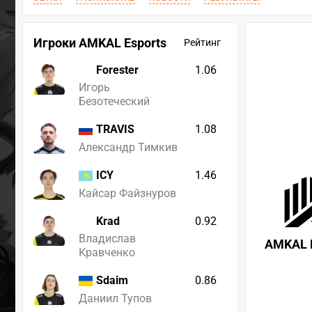
Игроки AMKAL Esports
Рейтинг
Forester
1.06
Игорь
Безотеческий
1.08
TRAVIS
Александр Тимкив
1.46
ICY
Кайсар Файзнуров
Krad
0.92
Владислав
AMKAL E
Кравченко
0.86
Sdaim
Даниил Тупов