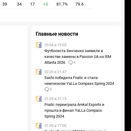
39
34
17
+5
81.7%
79.6
Главные новости
29.04 в 19:05
Футболиста Зинченко заявили в
качестве замены в Passion UA на IEM
Atlanta 2026
4
02.05 в 21:47
Sashi победила Fnatic и стала
чемпионом YaLLa Compass Spring 2024
5
01.05 в 21:13
Fnatic переиграла Amkal Esports и
прошла в финал YaLLa Compass
Spring 2024
01.05 в 17:00