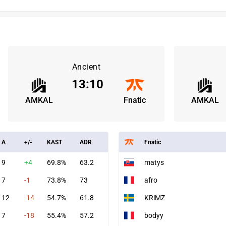
Ancient
13
:
10
AMKAL
Fnatic
AMKAL
A
+/-
KAST
ADR
Fnatic
9
+4
69.8%
63.2
matys
7
-1
73.8%
73
afro
12
-14
54.7%
61.8
KRiMZ
7
-18
55.4%
57.2
bodyy