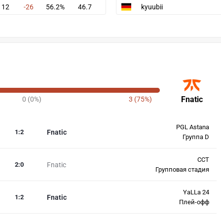
12
-26
56.2%
46.7
kyuubii
Fnatic
0 (0%)
3 (75%)
PGL Astana
1
:
2
Fnatic
Группа D
CCT
2
:
0
Fnatic
Групповая стадия
YaLLa 24
1
:
2
Fnatic
Плей-офф