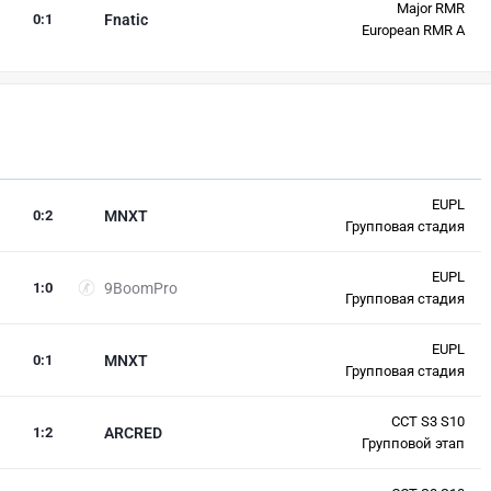
Major RMR
0
:
1
Fnatic
European RMR A
EUPL
0
:
2
MNXT
Групповая стадия
EUPL
1
:
0
9BoomPro
Групповая стадия
EUPL
0
:
1
MNXT
Групповая стадия
CCT S3 S10
1
:
2
ARCRED
Групповой этап