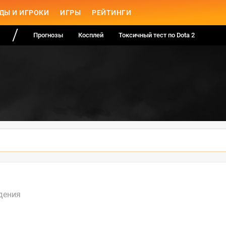
ДЫ И ИГРОКИ
ИГРЫ
РЕЙТИНГИ
Прогнозы
Косплей
Токсичный тест по Dota 2
дения