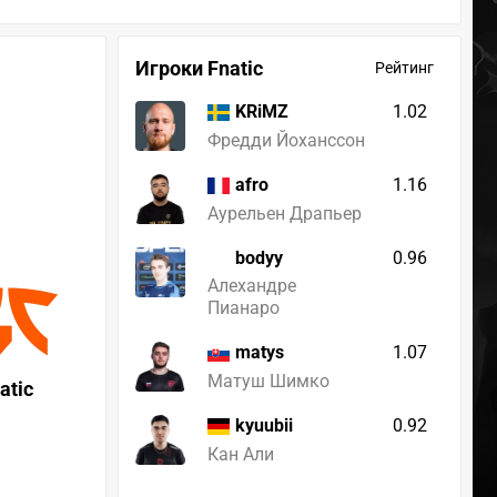
Игроки Fnatic
Рейтинг
1.02
KRiMZ
Фредди Йоханссон
1.16
afro
Аурельен Драпьер
bodyy
0.96
Алехандре
Пианаро
1.07
matys
Матуш Шимко
atic
0.92
kyuubii
Кан Али