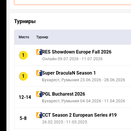
Турниры
Место
Турнир
RES Showdown Europe Fall 2026
1
Онлайн 09.07.2026 - 11.07.2026
Super DraculaN Season 1
1
Бухарест, Румыния 23.06.2026 - 28.06.2026
PGL Bucharest 2026
12-14
Бухарест, Румыния 04.04.2026 - 11.04.2026
CCT Season 2 European Series #19
5-8
26.02.2025 - 11.03.2025