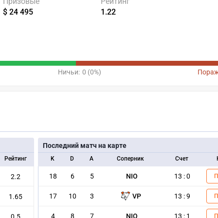
Призовые
Рейтинг
$ 24 495
1.22
Ничьи:
0 (0%)
Пораж
Последний матч на карте
Рейтинг
K
D
A
Соперник
Счет
18
6
5
NIO
13 : 0
2.2
17
10
3
VP
13 : 9
1.65
4
8
7
NIO
13 : 1
0.5