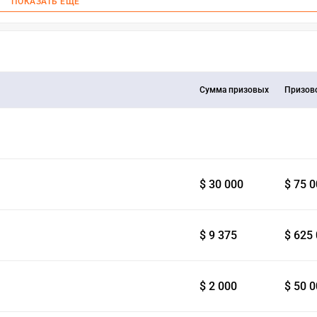
ПОКАЗАТЬ ЕЩЕ
Сумма призовых
Призов
$ 30 000
$ 75 
$ 9 375
$ 625
$ 2 000
$ 50 