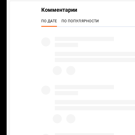
Комментарии
ПО ДАТЕ
ПО ПОПУЛЯРНОСТИ