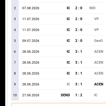
IC
2
:
0
NIO
2
07.08.2026
IC
2
:
0
VP
3
11.07.2026
IC
2
:
0
VP
4
11.07.2026
IC
2
:
0
GenO
5
09.07.2026
IC
3
:
1
ACEN
6
28.06.2026
IC
3
:
1
ACEN
7
28.06.2026
IC
3
:
1
ACEN
8
28.06.2026
IC
3
:
1
ACEN
9
28.06.2026
DEND
1
:
2
IC
10
27.06.2026