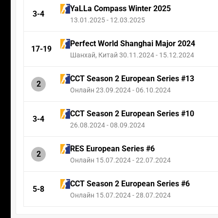
YaLLa Compass Winter 2025
3-4
13.01.2025 - 12.03.2025
Perfect World Shanghai Major 2024
17-19
Шанхай, Китай 30.11.2024 - 15.12.2024
CCT Season 2 European Series #13
2
Онлайн 23.09.2024 - 06.10.2024
CCT Season 2 European Series #10
3-4
26.08.2024 - 08.09.2024
RES European Series #6
2
Онлайн 15.07.2024 - 22.07.2024
CCT Season 2 European Series #6
5-8
Онлайн 15.07.2024 - 28.07.2024