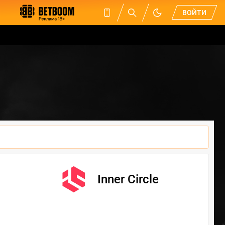
ВОЙТИ
Inner Circle