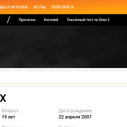
ДЫ И ИГРОКИ
ИГРЫ
РЕЙТИНГИ
Прогнозы
Косплей
Токсичный тест по Dota 2
IX
Возраст
Дата рождения
19 лет
22 апреля 2007