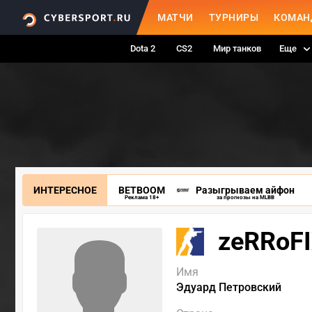
МАТЧИ
ТУРНИРЫ
КОМАН
Dota 2
CS2
Мир танков
Еще
ИНТЕРЕСНОЕ
BETBOOM
Разыгрываем айфон
Реклама 18+
за прогнозы на MLBB
zeRRoF
Имя
Эдуард Петровский