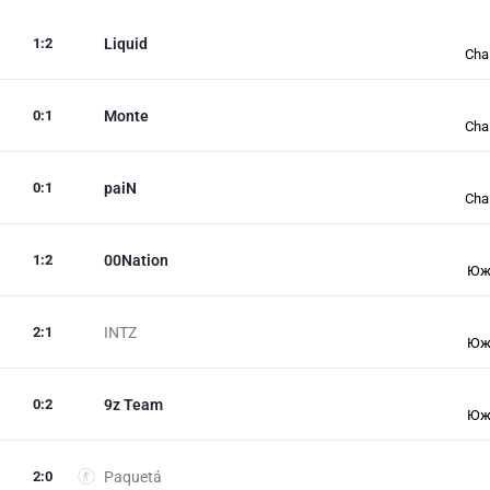
1
:
2
Liquid
Cha
0
:
1
Monte
Cha
0
:
1
paiN
Cha
1
:
2
00Nation
Юж
2
:
1
INTZ
Юж
0
:
2
9z Team
Юж
2
:
0
Paquetá