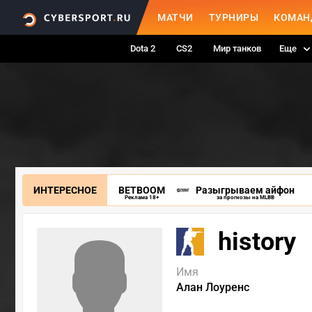
МАТЧИ
ТУРНИРЫ
КОМАН
Dota 2
CS2
Мир танков
Еще
ИНТЕРЕСНОЕ
BETBOOM
Разыгрываем айфон
Реклама 18+
за прогнозы на MLBB
history
Имя
Алан Лоуренс