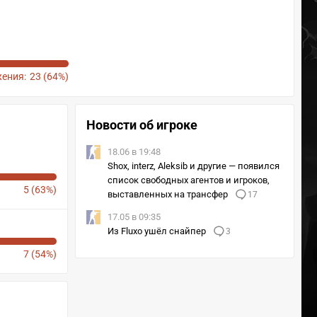
ения:
23 (64%)
Новости об игроке
18.06 в 19:48
Shox, interz, Aleksib и другие — появился
список свободных агентов и игроков,
5 (63%)
выставленных на трансфер
17
17.05 в 09:35
Из Fluxo ушёл снайпер
3
7 (54%)