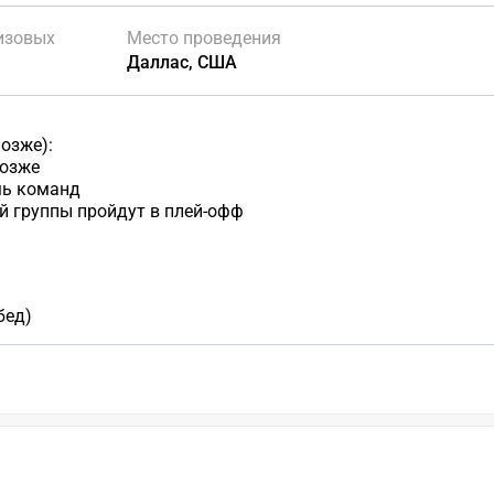
изовых
Место проведения
Даллас, США
озже):
позже
мь команд
й группы пройдут в плей-офф
бед)