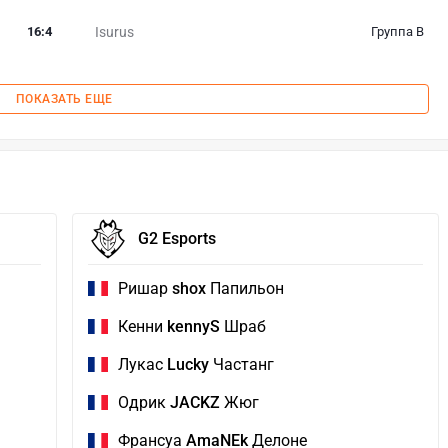
16
:
4
Isurus
Группа B
ПОКАЗАТЬ ЕЩЕ
G2 Esports
Ришар
shox
Папильон
Кенни
kennyS
Шраб
Лукас
Lucky
Частанг
Одрик
JACKZ
Жюг
Франсуа
AmaNEk
Делоне