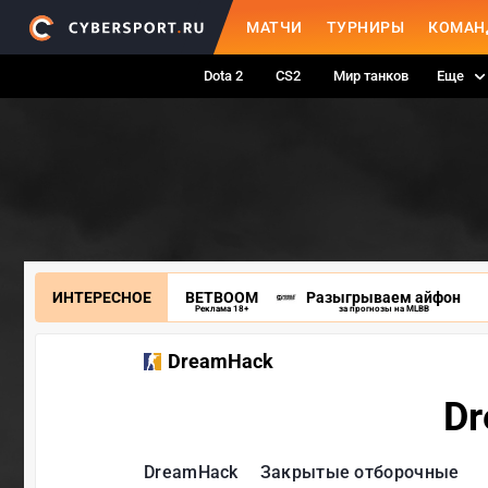
МАТЧИ
ТУРНИРЫ
КОМАН
Dota 2
CS2
Мир танков
Еще
ИНТЕРЕСНОЕ
BETBOOM
Разыгрываем айфон
Реклама 18+
за прогнозы на MLBB
DreamHack
Dr
DreamHack
Закрытые отборочные