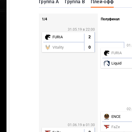
Группа A
Группа B
Плей-офф
1/4
Полуфинал
31.05.19 в 22:00
2
FURIA
01.
0
Vitality
FURIA
Liquid
02.
ENCE
01.06.19 в 01:30
FaZe