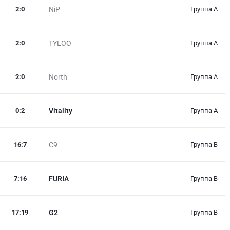
2
:
0
NiP
Группа A
2
:
0
TYLOO
Группа A
2
:
0
North
Группа A
0
:
2
Vitality
Группа A
16
:
7
C9
Группа B
7
:
16
FURIA
Группа B
17
:
19
G2
Группа B