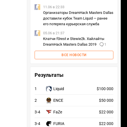
11.06 в 22:33
Организаторы DreamHack Masters Dallas
доставили кубок Team Liquid — ранее
его потеряла курьерская служба
05.06 в 21:37
Клатчи f0rest и Stewie2k. Хайлайты
DreamHack Masters Dallas 2019
1
ВСЕ НОВОСТИ
Результаты
1
Liquid
$100 000
2
ENCE
$50 000
3-4
FaZe
$22 000
3-4
FURIA
$22 000