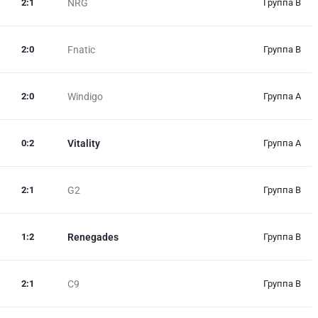
2
:
1
NRG
Группа B
2
:
0
Fnatic
Группа B
2
:
0
Windigo
Группа A
0
:
2
Vitality
Группа A
2
:
1
G2
Группа B
1
:
2
Renegades
Группа B
2
:
1
C9
Группа B