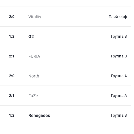
2
:
0
Vitality
Плей-офф
1
:
2
G2
Группа B
2
:
1
FURIA
Группа B
2
:
0
North
Группа A
2
:
1
FaZe
Группа A
1
:
2
Renegades
Группа B