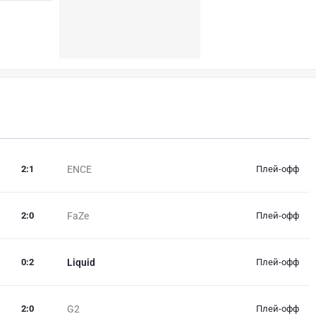
2
:
1
ENCE
Плей-офф
2
:
0
FaZe
Плей-офф
0
:
2
Liquid
Плей-офф
2
:
0
G2
Плей-офф