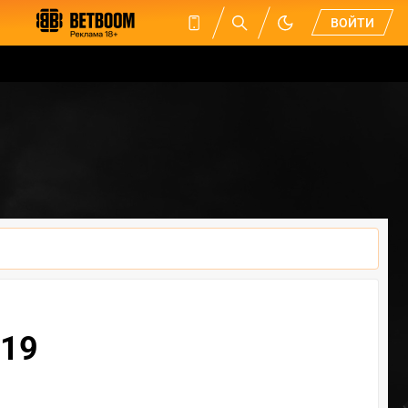
ВОЙТИ
019