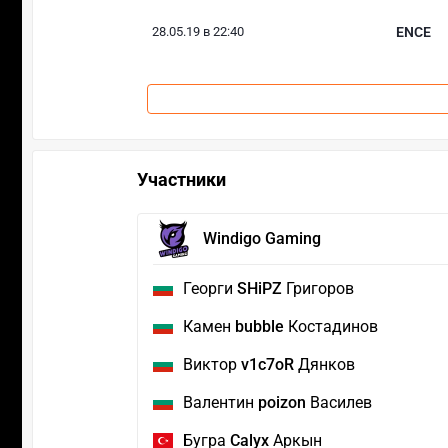
28.05.19 в 22:40
ENCE
Участники
Windigo Gaming
Георги
SHiPZ
Григоров
Камен
bubble
Костадинов
Виктор
v1c7oR
Дянков
Валентин
poizon
Василев
Бугра
Calyx
Аркын