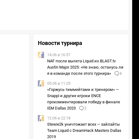
Новости турнира
14.06 в 16:57
NAF после вылета Liquid из BLAST.tv
Austin Major 2025: «Не знаю, останусь ли
я в команде после этого турнира»
6
05.06 в 11:25
«Горжусь тиммейтами и тренером» —
Snappi и другие игроки ENCE
прокомментировали победу в финале
IEM Dallas 2023
2
12.06 в 22:18
Stewie2k уничтожает всех — хайлайты
Team Liquid с DreamHack Masters Dallas
2019