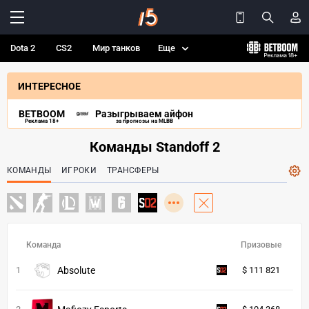
Dota 2
CS2
Мир танков
Еще
ИНТЕРЕСНОЕ
BETBOOM
Разыгрываем айфон
Реклама 18+
за прогнозы на MLBB
Команды Standoff 2
КОМАНДЫ
ИГРОКИ
ТРАНСФЕРЫ
Команда
Призовые
1
Absolute
$ 111 821