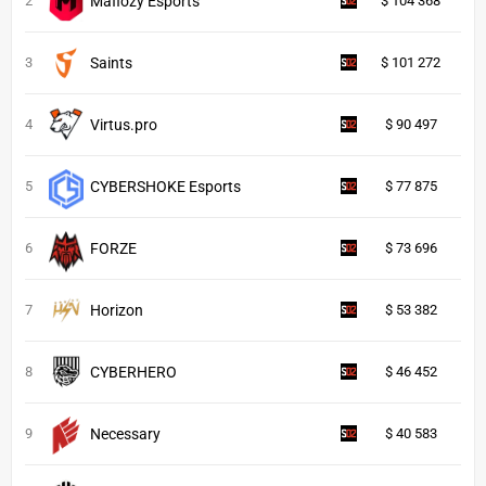
2
Mafiozy Esports
$ 104 368
3
Saints
$ 101 272
4
Virtus.pro
$ 90 497
5
CYBERSHOKE Esports
$ 77 875
6
FORZE
$ 73 696
7
Horizon
$ 53 382
8
CYBERHERO
$ 46 452
9
Necessary
$ 40 583