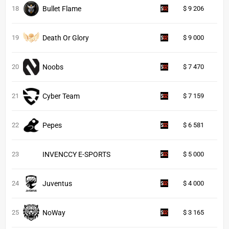
18
Bullet Flame
$ 9 206
19
Death Or Glory
$ 9 000
20
Noobs
$ 7 470
21
Cyber Team
$ 7 159
22
Pepes
$ 6 581
23
INVENCCY E-SPORTS
$ 5 000
24
Juventus
$ 4 000
25
NoWay
$ 3 165