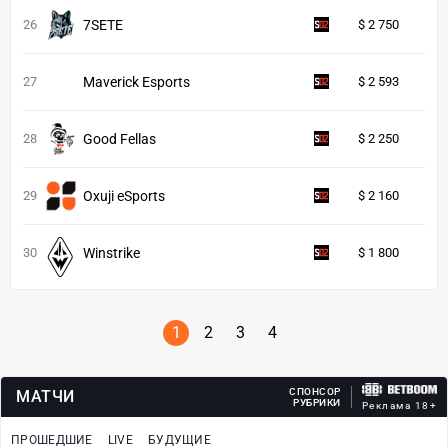
26
7SETE
$ 2 750
27
Maverick Esports
$ 2 593
28
Good Fellas
$ 2 250
29
Oxuji eSports
$ 2 160
30
Winstrike
$ 1 800
1
2
3
4
СПОНСОР
МАТЧИ
РУБРИКИ
Реклама 18+
ПРОШЕДШИЕ
LIVE
БУДУЩИЕ