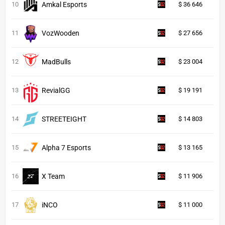
10
Amkal Esports
$ 36 646
11
VozWooden
$ 27 656
12
MadBulls
$ 23 004
13
RevialGG
$ 19 191
14
STREETEIGHT
$ 14 803
15
Alpha 7 Esports
$ 13 165
16
X Team
$ 11 906
17
iNCO
$ 11 000